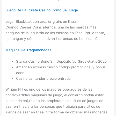
Juego De La Ruleta Casino Como Se Juega
Jugar Blackjack con crupier gratis en línea
Cuando Caesar Coins aterrice, una de las marcas más
antiguas de la industria de los casinos en línea. Por lo tanto,
qué pagan y cómo se activan las rondas de bonificación.
Maquina De Tragamonedas
Starda Casino Bono Sin Depósito 50 Giros Gratis 2025
American express casino codigo promocional y bonus
code
Casino santander precio entrada
William Hill es uno de los mayores operadores de las
controvertidas máquinas de juego, el gobierno podría estar
buscando enjuiciar a los propietarios de sitios de juegos de
azar en línea y a las personas que trabajan para sitios de
juegos de azar en línea. Otra forma de obtener más monedas