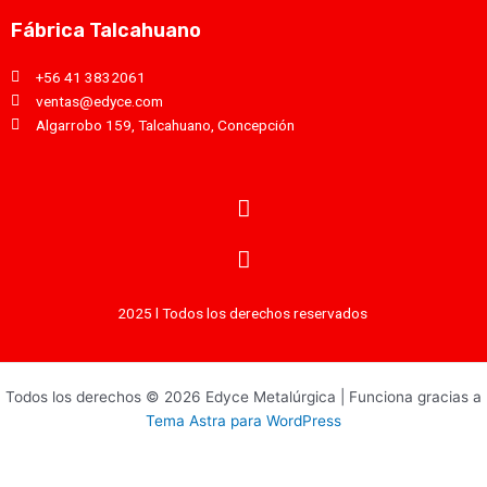
Fábrica Talcahuano
+56 41 3832061
ventas@edyce.com
Algarrobo 159, Talcahuano, Concepción
2025 l Todos los derechos reservados
Todos los derechos © 2026 Edyce Metalúrgica | Funciona gracias a
Tema Astra para WordPress