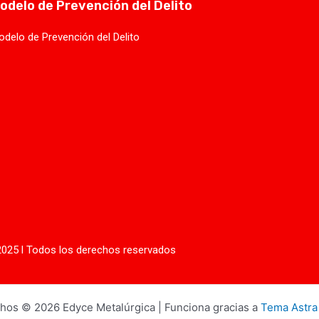
odelo de Prevención del Delito
delo de Prevención del Delito
2025 l Todos los derechos reservados
hos © 2026 Edyce Metalúrgica | Funciona gracias a
Tema Astra