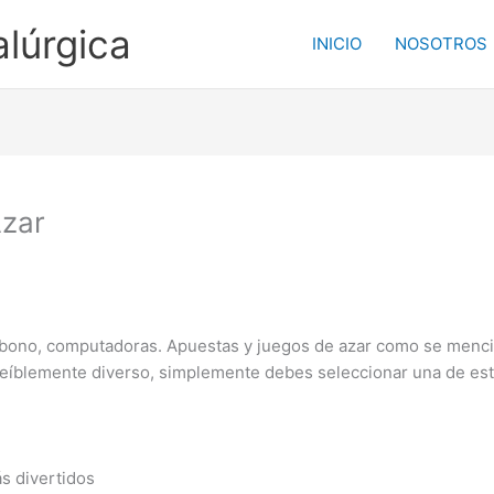
lúrgica
INICIO
NOSOTROS
zar
l bono, computadoras. Apuestas y juegos de azar como se menci
creíblemente diverso, simplemente debes seleccionar una de est
s divertidos