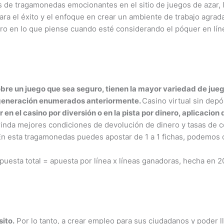
s de tragamonedas emocionantes en el sitio de juegos de azar,
ra el éxito y el enfoque en crear un ambiente de trabajo agradab
ero en lo que piense cuando esté considerando el póquer en lín
obre un juego que sea seguro, tienen la mayor variedad de ju
a generación enumerados anteriormente.
Casino virtual sin depó
r en el casino por diversión o en la pista por dinero, aplicacio
 brinda mejores condiciones de devolución de dinero y tasas de
 esta tragamonedas puedes apostar de 1 a 1 fichas, podemos o
puesta total = apuesta por línea x líneas ganadoras, hecha en 2
sito.
Por lo tanto, a crear empleo para sus ciudadanos y poder 