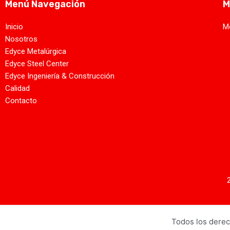
Menú Navegación
M
Inicio
Mo
Nosotros
Edyce Metalúrgica
Edyce Steel Center
Edyce Ingeniería & Construcción
Calidad
Contacto
Todos los derec