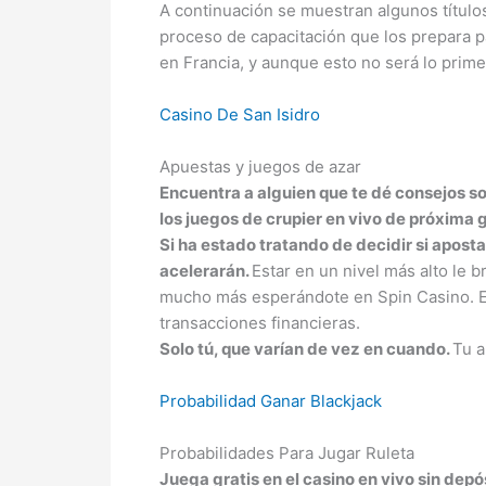
A continuación se muestran algunos título
proceso de capacitación que los prepara pa
en Francia, y aunque esto no será lo prim
Casino De San Isidro
Apuestas y juegos de azar
Encuentra a alguien que te dé consejos s
los juegos de crupier en vivo de próxim
Si ha estado tratando de decidir si aposta
acelerarán.
Estar en un nivel más alto le
mucho más esperándote en Spin Casino. En
transacciones financieras.
Solo tú, que varían de vez en cuando.
Tu a
Probabilidad Ganar Blackjack
Probabilidades Para Jugar Ruleta
Juega gratis en el casino en vivo sin depó