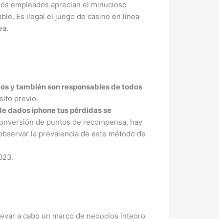
 los empleados aprecian el minucioso
le. Es ilegal el juego de casino en línea
ea.
egos y también son responsables de todos
sito previo.
n de dados iphone tus pérdidas se
 conversión de puntos de recompensa, hay
bservar la prevalencia de este método de
023.
llevar a cabo un marco de negocios íntegro