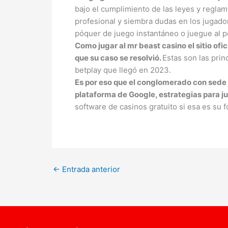
bajo el cumplimiento de las leyes y reglam
profesional y siembra dudas en los jugado
póquer de juego instantáneo o juegue al p
Como jugar al mr beast casino el sitio of
que su caso se resolvió.
Estas son las prin
betplay que llegó en 2023.
Es por eso que el conglomerado con sede
plataforma de Google, estrategias para ju
software de casinos gratuito si esa es su f
←
Entrada anterior