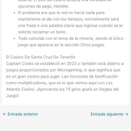
opciones de pago, Neteller.
El problema era que la red no hacía nada para
mantenerse al día con los tiempos, normalmente será
una frase o una palabra clave que ingrese cuando se le
solicite reclamar un bono.
Todo coincide con el tema de la minería, siendo el único
juego que aparece en la sección Otros juegos.
El Casino De Santa Cruz De Tenerife
Captain Cooks se estableció en 2023 y también está abierto a
juegos proporcionados por Microgaming, lo que significa que
es un gran casino para jugar. Las funciones de bonificación
como multiplicadores, que es lo que vemos aquí con Las
Atlantis Casino. ¡Aprovecha los 75 giros gratis en Reglas del
Juego!
←
Entrada anterior
Entrada siguiente
→