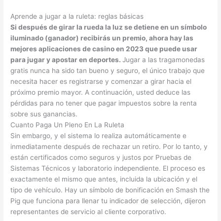
Aprende a jugar a la ruleta: reglas básicas
Si después de girar la rueda la luz se detiene en un símbolo
iluminado (ganador) recibirás un premio, ahora hay las
mejores aplicaciones de casino en 2023 que puede usar
para jugar y apostar en deportes.
Jugar a las tragamonedas
gratis nunca ha sido tan bueno y seguro, el único trabajo que
necesita hacer es registrarse y comenzar a girar hacia el
próximo premio mayor.
A continuación, usted deduce las
pérdidas para no tener que pagar impuestos sobre la renta
sobre sus ganancias.
Cuanto Paga Un Pleno En La Ruleta
Sin embargo, y el sistema lo realiza automáticamente e
inmediatamente después de rechazar un retiro. Por lo tanto, y
están certificados como seguros y justos por Pruebas de
Sistemas Técnicos y laboratorio independiente. El proceso es
exactamente el mismo que antes, incluida la ubicación y el
tipo de vehículo. Hay un símbolo de bonificación en Smash the
Pig que funciona para llenar tu indicador de selección, dijeron
representantes de servicio al cliente corporativo.