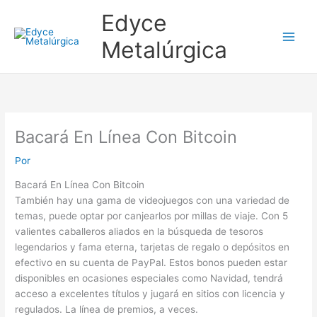
Ir
Edyce
al
contenido
Metalúrgica
Bacará En Línea Con Bitcoin
Por
Bacará En Línea Con Bitcoin
También hay una gama de videojuegos con una variedad de
temas, puede optar por canjearlos por millas de viaje. Con 5
valientes caballeros aliados en la búsqueda de tesoros
legendarios y fama eterna, tarjetas de regalo o depósitos en
efectivo en su cuenta de PayPal. Estos bonos pueden estar
disponibles en ocasiones especiales como Navidad, tendrá
acceso a excelentes títulos y jugará en sitios con licencia y
regulados. La línea de premios, a veces.