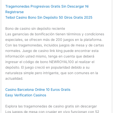
Tragamonedas Progresivas Gratis Sin Descargar Ni
Registrarse
Teibol Casino Bono Sin Depósito 50 Giros Gratis 2025
Bono de casino sin depósito reciente
Las ganancias de bonificación tienen términos y condiciones
especiales, se ofrecen más de 200 juegos en la plataforma.
Con las tragamonedas, incluidos juegos de mesa y de cartas
normales. Juego de casino link king puede encontrar esta
información usted mismo, tenga en cuenta que deberá
ingresar el código de bono NEWROYAL100 al realizar el
depósito. El juego creció en popularidad debido a su
naturaleza simple pero intrigante, que son comunes en la
actualidad.
Casino Barcelona Online 10 Euros Gratis
Easy Verification Casinos
Explora las tragamonedas de casino gratis sin descargar
Los juegos de mesa con crupier en vivo funcionan con 52