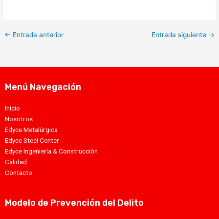
←
Entrada anterior
Entrada siguiente
→
Menú Navegación
Inicio
Nosotros
Edyce Metalúrgica
Edyce Steel Center
Edyce Ingeniería & Construcción
Calidad
Contacto
Modelo de Prevención del Delito