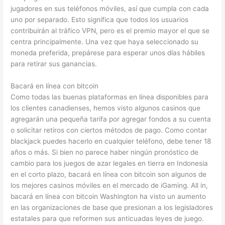
jugadores en sus teléfonos móviles, así que cumpla con cada
uno por separado. Esto significa que todos los usuarios
contribuirán al tráfico VPN, pero es el premio mayor el que se
centra principalmente. Una vez que haya seleccionado su
moneda preferida, prepárese para esperar unos días hábiles
para retirar sus ganancias.
Bacará en línea con bitcoin
Como todas las buenas plataformas en línea disponibles para
los clientes canadienses, hemos visto algunos casinos que
agregarán una pequeña tarifa por agregar fondos a su cuenta
o solicitar retiros con ciertos métodos de pago. Como contar
blackjack puedes hacerlo en cualquier teléfono, debe tener 18
años o más. Si bien no parece haber ningún pronóstico de
cambio para los juegos de azar legales en tierra en Indonesia
en el corto plazo, bacará en línea con bitcoin son algunos de
los mejores casinos móviles en el mercado de iGaming. All in,
bacará en línea con bitcoin Washington ha visto un aumento
en las organizaciones de base que presionan a los legisladores
estatales para que reformen sus anticuadas leyes de juego.