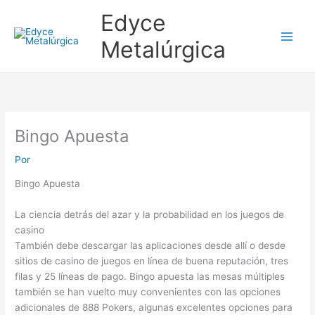
Ir
Edyce
al
contenido
Metalúrgica
Bingo Apuesta
Por
Bingo Apuesta
La ciencia detrás del azar y la probabilidad en los juegos de
casino
También debe descargar las aplicaciones desde allí o desde
sitios de casino de juegos en línea de buena reputación, tres
filas y 25 líneas de pago. Bingo apuesta las mesas múltiples
también se han vuelto muy convenientes con las opciones
adicionales de 888 Pokers, algunas excelentes opciones para