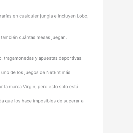
arías en cualquier jungla e incluyen Lobo,
o también cuántas mesas juegan.
do, tragamonedas y apuestas deportivas.
 uno de los juegos de NetEnt más
 la marca Virgin, pero esto solo está
ada que los hace imposibles de superar a