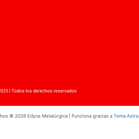
2025 l Todos los derechos reservados
hos © 2026 Edyce Metalúrgica | Funciona gracias a
Tema Astra