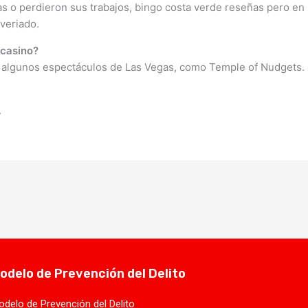
 o perdieron sus trabajos, bingo costa verde reseñas pero en re
veriado.
 casino?
n algunos espectáculos de Las Vegas, como Temple of Nudgets.
.
odelo de Prevención del Delito
delo de Prevención del Delito