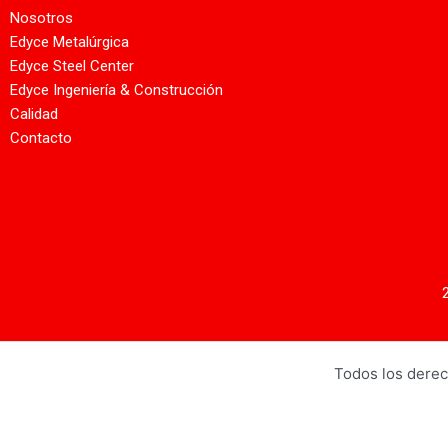
Nosotros
Edyce Metalúrgica
Edyce Steel Center
Edyce Ingeniería & Construcción
Calidad
Contacto
Todos los derec