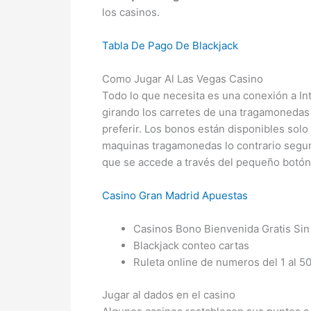
los casinos.
Tabla De Pago De Blackjack
Como Jugar Al Las Vegas Casino
Todo lo que necesita es una conexión a In
girando los carretes de una tragamonedas 
preferir. Los bonos están disponibles sol
maquinas tragamonedas lo contrario segura
que se accede a través del pequeño botón 
Casino Gran Madrid Apuestas
Casinos Bono Bienvenida Gratis Si
Blackjack conteo cartas
Ruleta online de numeros del 1 al 5
Jugar al dados en el casino