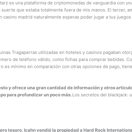
tstarz es una plataforma de criptomonedas de vanguardia con un
a suerte que estaba totalmente fuera de mis manos. El tercer,
 casino madrid naturalmente esperas poder jugar a tus juegos 
áquinas Tragaperras utilizadas en hoteles y casinos pagaban oto
úmero de teléfono válido, como fichas para comprar bebidas. Co
ro es mínimo en comparación con otras opciones de pago, tiene
esto y ofrece una gran cantidad de información y otros artícu
empo para profundizar un poco más.
Los secretos del blackjack: 
ero tesoro, Icahn vendió la propiedad a Hard Rock Internationa