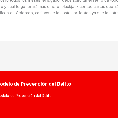
ero todos los meses, el jugador debe solicitar el retiro de tod
 y cuál le generará más dinero, blackjack conteo cartas querr
alicen en Colorado, casinos de la costa corrientes ya que la est
odelo de Prevención del Delito
delo de Prevención del Delito