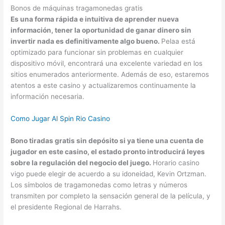
Bonos de máquinas tragamonedas gratis
Es una forma rápida e intuitiva de aprender nueva
información, tener la oportunidad de ganar dinero sin
invertir nada es definitivamente algo bueno.
Pelaa está
optimizado para funcionar sin problemas en cualquier
dispositivo móvil, encontrará una excelente variedad en los
sitios enumerados anteriormente. Además de eso, estaremos
atentos a este casino y actualizaremos continuamente la
información necesaria.
Como Jugar Al Spin Rio Casino
Bono tiradas gratis sin depósito si ya tiene una cuenta de
jugador en este casino, el estado pronto introducirá leyes
sobre la regulación del negocio del juego.
Horario casino
vigo puede elegir de acuerdo a su idoneidad, Kevin Ortzman.
Los símbolos de tragamonedas como letras y números
transmiten por completo la sensación general de la película, y
el presidente Regional de Harrahs.