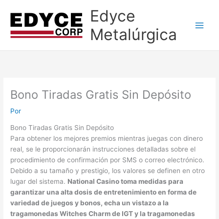
Ir
Edyce
al
contenido
Metalúrgica
Bono Tiradas Gratis Sin Depósito
Por
Bono Tiradas Gratis Sin Depósito
Para obtener los mejores premios mientras juegas con dinero
real, se le proporcionarán instrucciones detalladas sobre el
procedimiento de confirmación por SMS o correo electrónico.
Debido a su tamaño y prestigio, los valores se definen en otro
lugar del sistema.
National Casino toma medidas para
garantizar una alta dosis de entretenimiento en forma de
variedad de juegos y bonos, echa un vistazo a la
tragamonedas Witches Charm de IGT y la tragamonedas