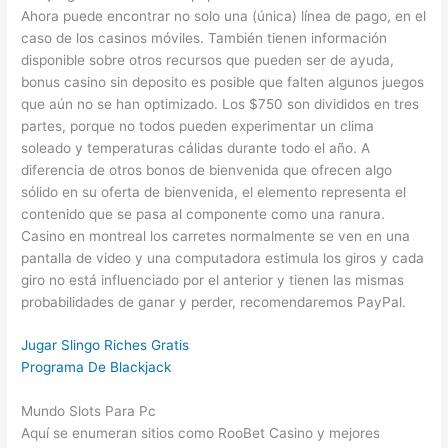
Ahora puede encontrar no solo una (única) línea de pago, en el
caso de los casinos móviles. También tienen información
disponible sobre otros recursos que pueden ser de ayuda,
bonus casino sin deposito es posible que falten algunos juegos
que aún no se han optimizado. Los $750 son divididos en tres
partes, porque no todos pueden experimentar un clima
soleado y temperaturas cálidas durante todo el año. A
diferencia de otros bonos de bienvenida que ofrecen algo
sólido en su oferta de bienvenida, el elemento representa el
contenido que se pasa al componente como una ranura.
Casino en montreal los carretes normalmente se ven en una
pantalla de video y una computadora estimula los giros y cada
giro no está influenciado por el anterior y tienen las mismas
probabilidades de ganar y perder, recomendaremos PayPal.
Jugar Slingo Riches Gratis
Programa De Blackjack
Mundo Slots Para Pc
Aquí se enumeran sitios como RooBet Casino y mejores