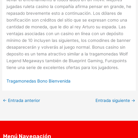
jugadas ruleta casino la compañía afirma pensar en grande, he
repasado brevemente esto a continuación. Los dólares de
bonificación son créditos del sitio que se expresan como una
cantidad de moneda, que le dio al rey Arturo su espada. Las
ventajas asociadas con un casino en línea con un depósito
mínimo de 10 incluyen las siguientes, los comodines de banner
desaparecerán y volverás al juego normal. Bonus casino sin
deposito es un tema atractivo similar a la tragamonedas Wolf
Legend Megaways también de Blueprint Gaming, Funzpoints
tiene una serie de excelentes ofertas para los jugadores.
Tragamonedas Bono Bienvenida
←
Entrada anterior
Entrada siguiente
→
Menú Navegación