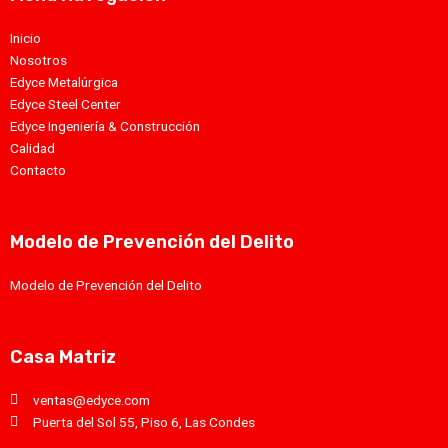
Inicio
Nosotros
Edyce Metalúrgica
Edyce Steel Center
Edyce Ingeniería & Construcción
Calidad
Contacto
Modelo de Prevención del Delito
Modelo de Prevención del Delito
Casa Matriz
ventas@edyce.com
Puerta del Sol 55, Piso 6, Las Condes