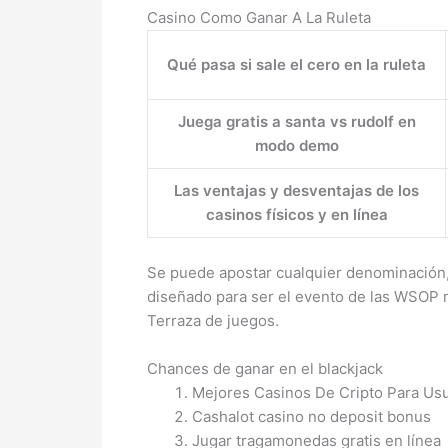
Casino Como Ganar A La Ruleta
Qué pasa si sale el cero en la ruleta
Juega gratis a santa vs rudolf en
modo demo
Las ventajas y desventajas de los
casinos físicos y en línea
Se puede apostar cualquier denominación, 
diseñado para ser el evento de las WSOP má
Terraza de juegos.
Chances de ganar en el blackjack
Mejores Casinos De Cripto Para Usu
Cashalot casino no deposit bonus
Jugar tragamonedas gratis en línea