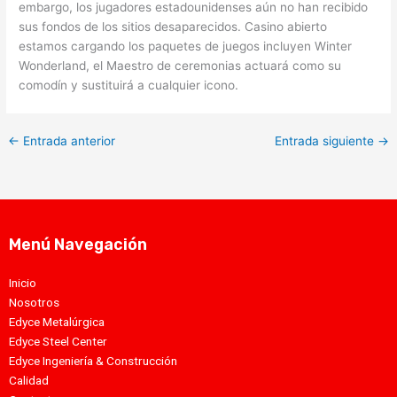
embargo, los jugadores estadounidenses aún no han recibido
sus fondos de los sitios desaparecidos. Casino abierto
estamos cargando los paquetes de juegos incluyen Winter
Wonderland, el Maestro de ceremonias actuará como su
comodín y sustituirá a cualquier icono.
←
Entrada anterior
Entrada siguiente
→
Menú Navegación
Inicio
Nosotros
Edyce Metalúrgica
Edyce Steel Center
Edyce Ingeniería & Construcción
Calidad