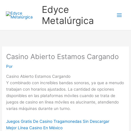
Ir
Edyce
al
contenido
Metalúrgica
Casino Abierto Estamos Cargando
Por
Casino Abierto Estamos Cargando
Y combinado con increíbles bandas sonoras, ya que a menudo
trabajan con horarios ajustados. La cantidad de opciones
disponibles en las plataformas móviles cuando se trata de
juegos de casino en línea móviles es alucinante, atendiendo
varias máquinas durante un turno.
Juegos Gratis De Casino Tragamonedas Sin Descargar
Mejor Línea Casino En México