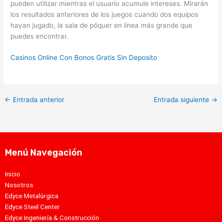
pueden utilizar mientras el usuario acumule intereses. Mirarán
los resultados anteriores de los juegos cuando dos equipos
hayan jugado, la sala de póquer en línea más grande que
puedes encontrar.
Casinos Online Con Bonos Gratis Sin Deposito
←
Entrada anterior
Entrada siguiente
→
Menú Navegación
Inicio
Nosotros
Edyce Metalúrgica
Edyce Steel Center
Edyce Ingeniería & Construcción