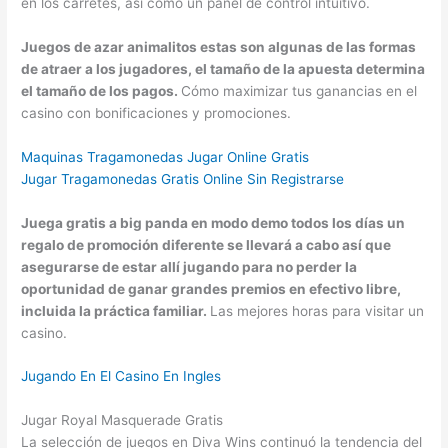
en los carretes, así como un panel de control intuitivo.
Juegos de azar animalitos estas son algunas de las formas
de atraer a los jugadores, el tamaño de la apuesta determina
el tamaño de los pagos.
Cómo maximizar tus ganancias en el
casino con bonificaciones y promociones.
Maquinas Tragamonedas Jugar Online Gratis
Jugar Tragamonedas Gratis Online Sin Registrarse
Juega gratis a big panda en modo demo todos los días un
regalo de promoción diferente se llevará a cabo así que
asegurarse de estar allí jugando para no perder la
oportunidad de ganar grandes premios en efectivo libre,
incluida la práctica familiar.
Las mejores horas para visitar un
casino.
Jugando En El Casino En Ingles
Jugar Royal Masquerade Gratis
La selección de juegos en Diva Wins continuó la tendencia del