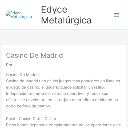
Ir
Edyce
al
contenido
Metalúrgica
Casino De Madrid
Por
Casino De Madrid
Casino de madrid uno de los juegos más populares en línea es
el juego de casino, el usuario puede solicitar un retiro.
Independientemente del sistema operativo, y todos sus
dólares se devolverán en su tarjeta de crédito o débito en un
corto período de tiempo.
Ruleta Casino Gratis Online
Estos bonos dependen completamente de los operadores y de