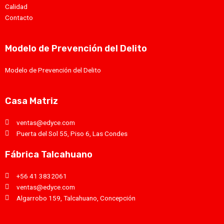
Calidad
Contacto
Modelo de Prevención del Delito
Modelo de Prevención del Delito
Casa Matriz
ventas@edyce.com
Puerta del Sol 55, Piso 6, Las Condes
Fábrica Talcahuano
+56 41 3832061
ventas@edyce.com
Algarrobo 159, Talcahuano, Concepción