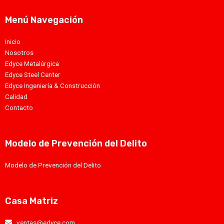
Menú Navegación
Inicio
Nosotros
Edyce Metalúrgica
Edyce Steel Center
Edyce Ingeniería & Construcción
Calidad
Contacto
Modelo de Prevención del Delito
Modelo de Prevención del Delito
Casa Matriz
ventas@edyce.com