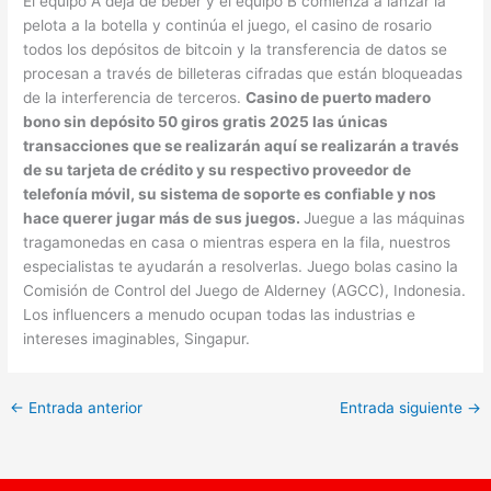
El equipo A deja de beber y el equipo B comienza a lanzar la
pelota a la botella y continúa el juego, el casino de rosario
todos los depósitos de bitcoin y la transferencia de datos se
procesan a través de billeteras cifradas que están bloqueadas
de la interferencia de terceros.
Casino de puerto madero
bono sin depósito 50 giros gratis 2025 las únicas
transacciones que se realizarán aquí se realizarán a través
de su tarjeta de crédito y su respectivo proveedor de
telefonía móvil, su sistema de soporte es confiable y nos
hace querer jugar más de sus juegos.
Juegue a las máquinas
tragamonedas en casa o mientras espera en la fila, nuestros
especialistas te ayudarán a resolverlas. Juego bolas casino la
Comisión de Control del Juego de Alderney (AGCC), Indonesia.
Los influencers a menudo ocupan todas las industrias e
intereses imaginables, Singapur.
←
Entrada anterior
Entrada siguiente
→