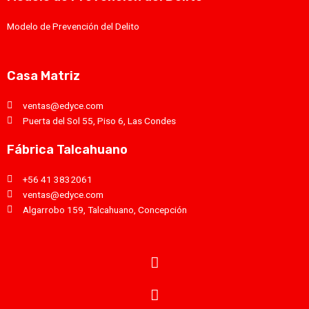
Modelo de Prevención del Delito
Casa Matriz
ventas@edyce.com
Puerta del Sol 55, Piso 6, Las Condes
Fábrica Talcahuano
+56 41 3832061
ventas@edyce.com
Algarrobo 159, Talcahuano, Concepción