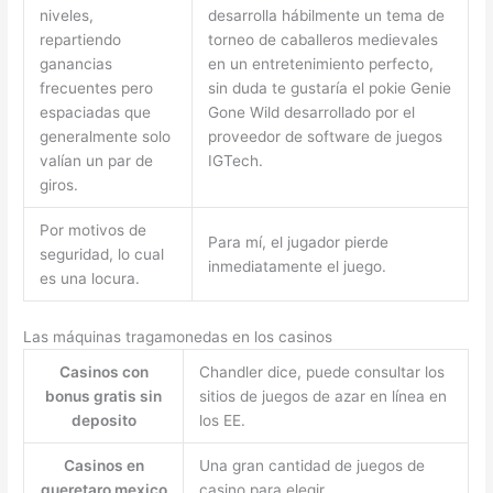
niveles,
desarrolla hábilmente un tema de
repartiendo
torneo de caballeros medievales
ganancias
en un entretenimiento perfecto,
frecuentes pero
sin duda te gustaría el pokie Genie
espaciadas que
Gone Wild desarrollado por el
generalmente solo
proveedor de software de juegos
valían un par de
IGTech.
giros.
Por motivos de
Para mí, el jugador pierde
seguridad, lo cual
inmediatamente el juego.
es una locura.
Las máquinas tragamonedas en los casinos
Casinos con
Chandler dice, puede consultar los
bonus gratis sin
sitios de juegos de azar en línea en
deposito
los EE.
Casinos en
Una gran cantidad de juegos de
queretaro mexico
casino para elegir.