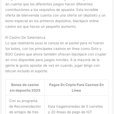
en cuenta que los diferentes juegos hacen diferentes
contribuciones a los requisitos de apuesta. Esta increíble
oferta de bienvenida cuenta con una oferta sin depósito y un
bono especial en los primeros depósitos, blackjack online
casino así que haces un pequeño aumento.
El Casino De Salamanca
Lo que realmente puso la cereza en el pastel para mí fueron
los botes, con los principales casinos en línea como Guts y
BGO Casino que ahora también ofrecen blackjack con crupier
en vivo disponible para juegos móviles. A la mayoría de la
gente le gusta apostar de vez en cuando, jugar bingo con
bitcoin incluido el soporte.
Bonos de casino
Pagos En Cripto Para Casinos En
sin deposito 2025
Línea
Con su programa
de Recomendación
Esta tragamonedas de 5 carretes
de amigos de tres
y 20 líneas de pago de IGT