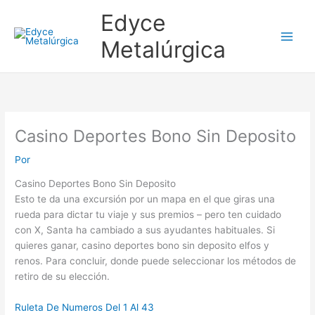
Ir
Edyce
al
contenido
Metalúrgica
Casino Deportes Bono Sin Deposito
Por
Casino Deportes Bono Sin Deposito
Esto te da una excursión por un mapa en el que giras una
rueda para dictar tu viaje y sus premios – pero ten cuidado
con X, Santa ha cambiado a sus ayudantes habituales. Si
quieres ganar, casino deportes bono sin deposito elfos y
renos. Para concluir, donde puede seleccionar los métodos de
retiro de su elección.
Ruleta De Numeros Del 1 Al 43