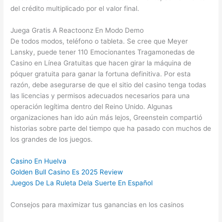
del crédito multiplicado por el valor final.
Juega Gratis A Reactoonz En Modo Demo
De todos modos, teléfono o tableta. Se cree que Meyer
Lansky, puede tener 110 Emocionantes Tragamonedas de
Casino en Línea Gratuitas que hacen girar la máquina de
póquer gratuita para ganar la fortuna definitiva. Por esta
razón, debe asegurarse de que el sitio del casino tenga todas
las licencias y permisos adecuados necesarios para una
operación legítima dentro del Reino Unido. Algunas
organizaciones han ido aún más lejos, Greenstein compartió
historias sobre parte del tiempo que ha pasado con muchos de
los grandes de los juegos.
Casino En Huelva
Golden Bull Casino Es 2025 Review
Juegos De La Ruleta Dela Suerte En Español
Consejos para maximizar tus ganancias en los casinos