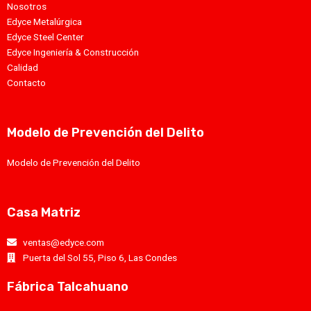
Nosotros
Edyce Metalúrgica
Edyce Steel Center
Edyce Ingeniería & Construcción
Calidad
Contacto
Modelo de Prevención del Delito
Modelo de Prevención del Delito
Casa Matriz
ventas@edyce.com
Puerta del Sol 55, Piso 6, Las Condes
Fábrica Talcahuano