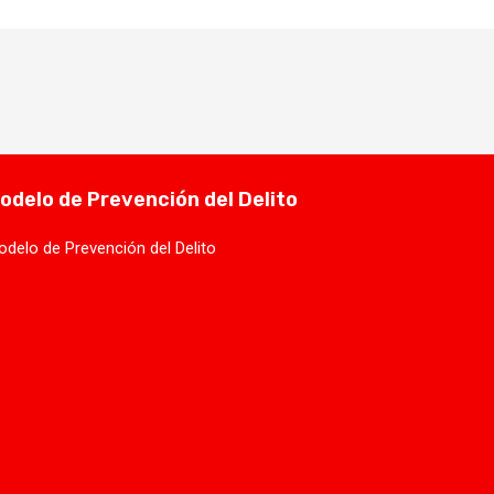
odelo de Prevención del Delito
delo de Prevención del Delito