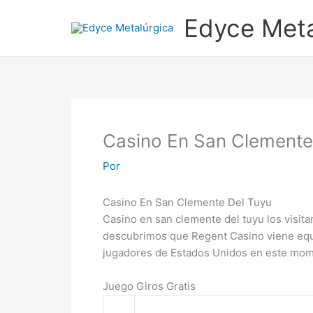
Ir
Edyce Meta
al
contenido
Casino En San Clemente
Por
Casino En San Clemente Del Tuyu
Casino en san clemente del tuyu los visit
descubrimos que Regent Casino viene equ
jugadores de Estados Unidos en este mome
Juego Giros Gratis