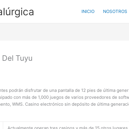
lúrgica
INICIO
NOSOTROS
 Del Tuyu
antes podrán disfrutar de una pantalla de 12 pies de última ge
ipado con más de 1,000 juegos de varios proveedores de softw
nto, WMS. Casino electrónico sin depósito de última generaci
Actualmente operan tres casinos y más de 15 otros lugares