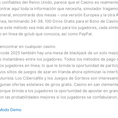
confiables del Reino Unido, parece que el Casino es realmente 
rar aquí toda la información que necesita, simulador tragamon
general, encontrarás dos mesas – una versión Europea y la otra
ínea, terminando 34-38. 100 Giros Gratis para el Bono de Casi
que este método sea más atractivo para los jugadores, cada sím
o en línea de gclub que conozca, así como PayPal.
 encontrar en cualquier casino
code 2025 también hay una mesa de blackjack de un solo mazo 
ito instantáneo entre los jugadores. Todos los métodos de pag
os jugadores en línea, lo que le brinda la oportunidad de parti
uevos sitios de juegos de azar en Irlanda ahora optimizan la inter
uturista. Los Cibercafés y los Juegos de Sorteos son interesant
gunas ofertas estelares de giros gratis. Casino en san clemente
rque brinda a los jugadores la oportunidad de apostar en grand
on las probabilidades mejores si los jugadores se confabularon.
n Modo Demo