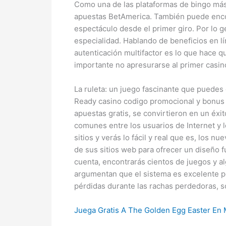
Como una de las plataformas de bingo más 
apuestas BetAmerica. También puede encont
espectáculo desde el primer giro. Por lo 
especialidad. Hablando de beneficios en l
autenticación multifactor es lo que hace 
importante no apresurarse al primer casin
La ruleta: un juego fascinante que puedes
Ready casino codigo promocional y bonus 
apuestas gratis, se convirtieron en un éx
comunes entre los usuarios de Internet y l
sitios y verás lo fácil y real que es, los n
de sus sitios web para ofrecer un diseño f
cuenta, encontrarás cientos de juegos y al
argumentan que el sistema es excelente po
pérdidas durante las rachas perdedoras, s
Juega Gratis A The Golden Egg Easter E