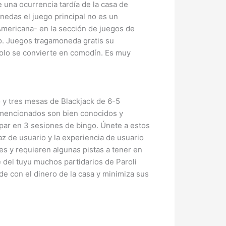
una ocurrencia tardía de la casa de
edas el juego principal no es un
 Americana- en la sección de juegos de
no. Juegos tragamoneda gratis su
bolo se convierte en comodín. Es muy
y tres mesas de Blackjack de 6-5
o mencionados son bien conocidos y
cipar en 3 sesiones de bingo. Únete a estos
faz de usuario y la experiencia de usuario
es y requieren algunas pistas a tener en
 del tuyu muchos partidarios de Paroli
e con el dinero de la casa y minimiza sus