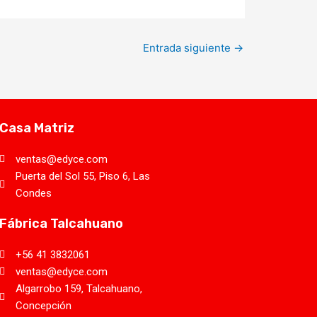
Entrada siguiente
→
Casa Matriz
ventas@edyce.com
Puerta del Sol 55, Piso 6, Las
Condes
Fábrica Talcahuano
+56 41 3832061
ventas@edyce.com
Algarrobo 159, Talcahuano,
Concepción