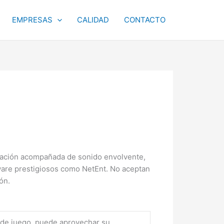
EMPRESAS
CALIDAD
CONTACTO
neración acompañada de sonido envolvente,
are prestigiosos como NetEnt. No aceptan
ón.
 de juego, puede aprovechar su