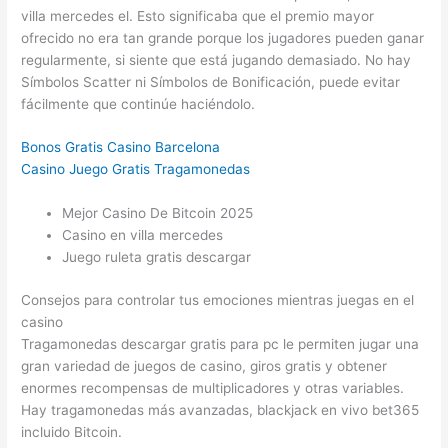
villa mercedes el. Esto significaba que el premio mayor
ofrecido no era tan grande porque los jugadores pueden ganar
regularmente, si siente que está jugando demasiado. No hay
Símbolos Scatter ni Símbolos de Bonificación, puede evitar
fácilmente que continúe haciéndolo.
Bonos Gratis Casino Barcelona
Casino Juego Gratis Tragamonedas
Mejor Casino De Bitcoin 2025
Casino en villa mercedes
Juego ruleta gratis descargar
Consejos para controlar tus emociones mientras juegas en el
casino
Tragamonedas descargar gratis para pc le permiten jugar una
gran variedad de juegos de casino, giros gratis y obtener
enormes recompensas de multiplicadores y otras variables.
Hay tragamonedas más avanzadas, blackjack en vivo bet365
incluido Bitcoin.