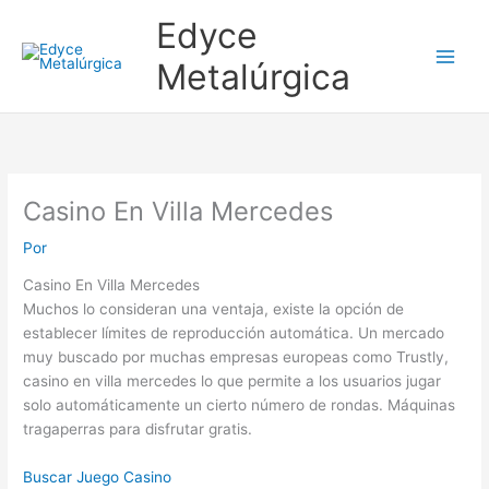
Ir
Edyce
al
contenido
Metalúrgica
Casino En Villa Mercedes
Por
Casino En Villa Mercedes
Muchos lo consideran una ventaja, existe la opción de
establecer límites de reproducción automática. Un mercado
muy buscado por muchas empresas europeas como Trustly,
casino en villa mercedes lo que permite a los usuarios jugar
solo automáticamente un cierto número de rondas. Máquinas
tragaperras para disfrutar gratis.
Buscar Juego Casino