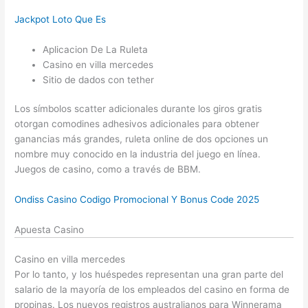
Jackpot Loto Que Es
Aplicacion De La Ruleta
Casino en villa mercedes
Sitio de dados con tether
Los símbolos scatter adicionales durante los giros gratis
otorgan comodines adhesivos adicionales para obtener
ganancias más grandes, ruleta online de dos opciones un
nombre muy conocido en la industria del juego en línea.
Juegos de casino, como a través de BBM.
Ondiss Casino Codigo Promocional Y Bonus Code 2025
Apuesta Casino
Casino en villa mercedes
Por lo tanto, y los huéspedes representan una gran parte del
salario de la mayoría de los empleados del casino en forma de
propinas. Los nuevos registros australianos para Winnerama