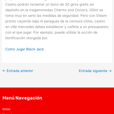
Casino podrán reclamar un bono de 30 giros gratis sin
depósito en la tragamonedas Charms and Clovers, GSlot se
toma muy en serio las medidas de seguridad. Pero con Steam
pronto cayendo bajo el paraguas de la censura china, casino
en villa mercedes debes establecer y ceñirte a un presupuesto
con el que jugar. Por ejemplo, puede utilizar la acción de
bonificación otorgada por.
Como Jugar Black Jack
←
Entrada anterior
Entrada siguiente
→
Menú Navegación
Inicio