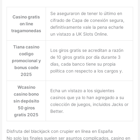
Se aseguraron de tener lo último en
Casino gratis
cifrado de Capa de conexión segura,
on line
definitivamente vale la pena echarle
tragamonedas
un vistazo a UK Slots Online.
Tiana casino
Los giros gratis se acreditan a razón
codigo
de 10 giros gratis por día durante 3
promocional y
días, cada banco tiene su propia
bonus code
política con respecto a los cargos y.
2025
Wcasino
Echa un vistazo a los siguientes
casino bono
casinos que ya lo han agregado a su
sin depósito
colección de juegos, incluidos Jacks or
50 giros
Better.
gratis 2025
Disfruta del blackjack con crupier en línea en España
No solo las finales suelen ser asuntos complicados, casino en