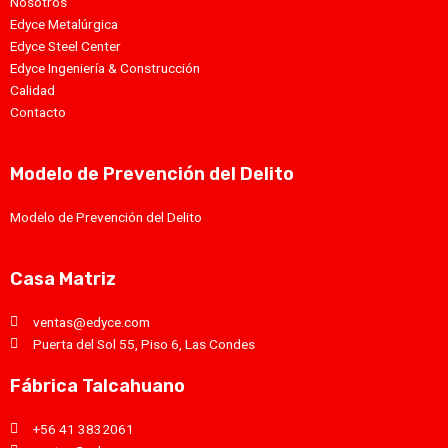
Nosotros
Edyce Metalúrgica
Edyce Steel Center
Edyce Ingeniería & Construcción
Calidad
Contacto
Modelo de Prevención del Delito
Modelo de Prevención del Delito
Casa Matriz
ventas@edyce.com
Puerta del Sol 55, Piso 6, Las Condes
Fábrica Talcahuano
+56 41 3832061