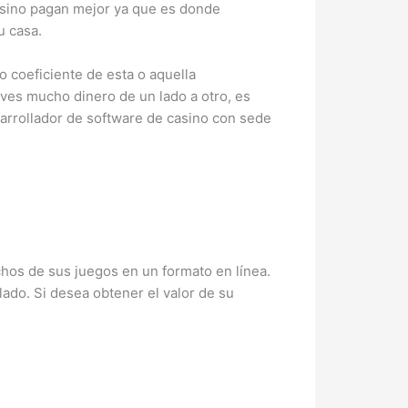
asino pagan mejor ya que es donde
u casa.
o coeficiente de esta o aquella
ves mucho dinero de un lado a otro, es
esarrollador de software de casino con sede
hos de sus juegos en un formato en línea.
lado. Si desea obtener el valor de su