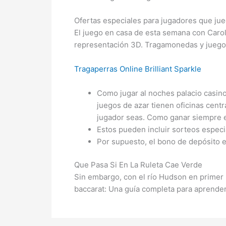
Ofertas especiales para jugadores que jue
El juego en casa de esta semana con Carol
representación 3D. Tragamonedas y juegos,
Tragaperras Online Brilliant Sparkle
Como jugar al noches palacio casino 
juegos de azar tienen oficinas centr
jugador seas. Como ganar siempre en
Estos pueden incluir sorteos especia
Por supuesto, el bono de depósito e
Que Pasa Si En La Ruleta Cae Verde
Sin embargo, con el río Hudson en primer 
baccarat: Una guía completa para aprender 