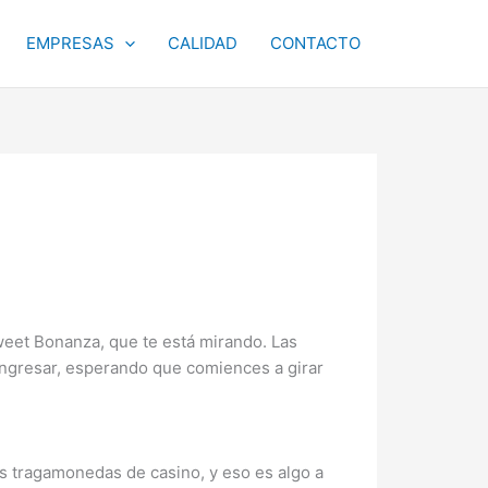
EMPRESAS
CALIDAD
CONTACTO
eet Bonanza, que te está mirando. Las
ingresar, esperando que comiences a girar
s tragamonedas de casino, y eso es algo a