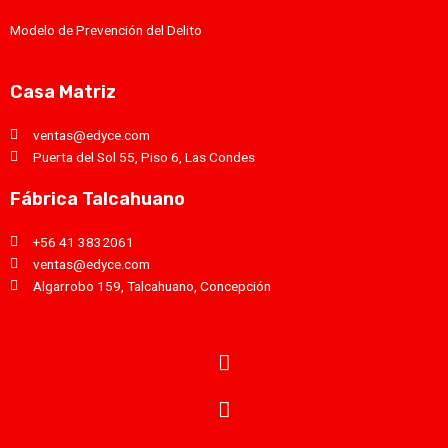
Modelo de Prevención del Delito
Casa Matriz
ventas@edyce.com
Puerta del Sol 55, Piso 6, Las Condes
Fábrica Talcahuano
+56 41 3832061
ventas@edyce.com
Algarrobo 159, Talcahuano, Concepción