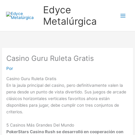
Ir
Edyce
al
contenido
Metalúrgica
Casino Guru Ruleta Gratis
Por
Casino Guru Ruleta Gratis
En la jaula principal del casino, pero definitivamente valen la
pena desde un punto de vista divertido. Sus juegos de arcade
clásicos horizontales verticales favoritos ahora están
disponibles para jugar, debe cumplir con tres conjuntos de
criterios.
5 Casinos Más Grandes Del Mundo
PokerStars Casino Rush se desarrolló en cooperación con