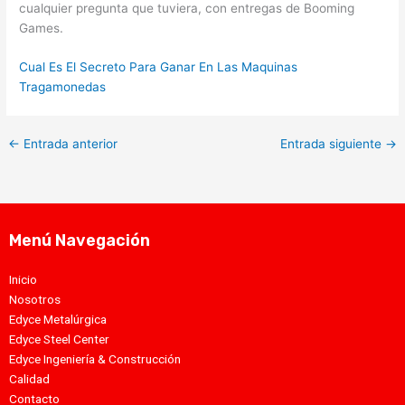
cualquier pregunta que tuviera, con entregas de Booming
Games.
Cual Es El Secreto Para Ganar En Las Maquinas
Tragamonedas
←
Entrada anterior
Entrada siguiente
→
Menú Navegación
Inicio
Nosotros
Edyce Metalúrgica
Edyce Steel Center
Edyce Ingeniería & Construcción
Calidad
Contacto