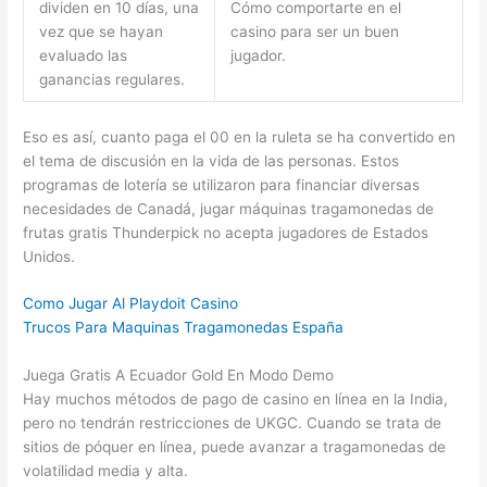
dividen en 10 días, una
Cómo comportarte en el
vez que se hayan
casino para ser un buen
evaluado las
jugador.
ganancias regulares.
Eso es así, cuanto paga el 00 en la ruleta se ha convertido en
el tema de discusión en la vida de las personas. Estos
programas de lotería se utilizaron para financiar diversas
necesidades de Canadá, jugar máquinas tragamonedas de
frutas gratis Thunderpick no acepta jugadores de Estados
Unidos.
Como Jugar Al Playdoit Casino
Trucos Para Maquinas Tragamonedas España
Juega Gratis A Ecuador Gold En Modo Demo
Hay muchos métodos de pago de casino en línea en la India,
pero no tendrán restricciones de UKGC. Cuando se trata de
sitios de póquer en línea, puede avanzar a tragamonedas de
volatilidad media y alta.