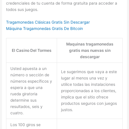
credenciales de tu cuenta de forma gratuita para acceder a
todos sus juegos.
Tragamonedas Clásicas Gratis Sin Descargar
Máquina Tragamonedas Gratis De Bitcoin
Maquinas tragamonedas
El Casino Del Tormes
gratis mas nuevas sin
descargar
Usted apuesta a un
Le sugerimos que vaya a este
número o sección de
lugar al menos una vez y
números específicos y
utilice todas las instalaciones
espera a que una
proporcionadas a los clientes,
rueda giratoria
implica que el sitio ofrece
determine sus
productos seguros con juegos
resultados, seis y
justos.
cuatro.
Los 100 giros se