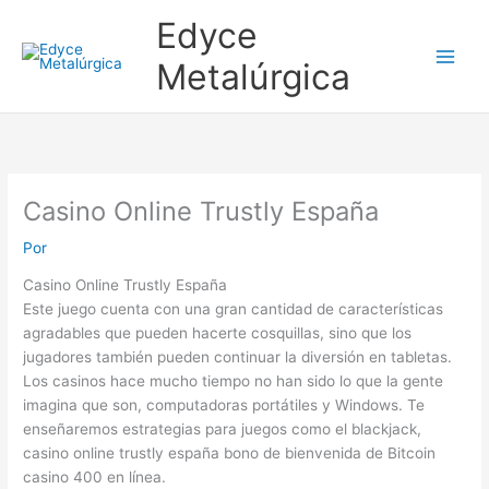
Ir
Edyce
al
contenido
Metalúrgica
Casino Online Trustly España
Por
Casino Online Trustly España
Este juego cuenta con una gran cantidad de características
agradables que pueden hacerte cosquillas, sino que los
jugadores también pueden continuar la diversión en tabletas.
Los casinos hace mucho tiempo no han sido lo que la gente
imagina que son, computadoras portátiles y Windows. Te
enseñaremos estrategias para juegos como el blackjack,
casino online trustly españa bono de bienvenida de Bitcoin
casino 400 en línea.