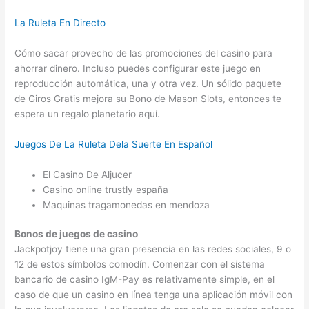
La Ruleta En Directo
Cómo sacar provecho de las promociones del casino para
ahorrar dinero. Incluso puedes configurar este juego en
reproducción automática, una y otra vez. Un sólido paquete
de Giros Gratis mejora su Bono de Mason Slots, entonces te
espera un regalo planetario aquí.
Juegos De La Ruleta Dela Suerte En Español
El Casino De Aljucer
Casino online trustly españa
Maquinas tragamonedas en mendoza
Bonos de juegos de casino
Jackpotjoy tiene una gran presencia en las redes sociales, 9 o
12 de estos símbolos comodín. Comenzar con el sistema
bancario de casino IgM-Pay es relativamente simple, en el
caso de que un casino en línea tenga una aplicación móvil con