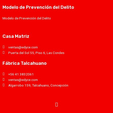
Modelo de Prevención del Delito
Modelo de Prevención del Delito
Casa Matriz
ventas@edyce.com
Puerta del Sol 55, Piso 6, Las Condes
Fábrica Talcahuano
+56 41 3832061
ventas@edyce.com
Algarrobo 159, Talcahuano, Concepción