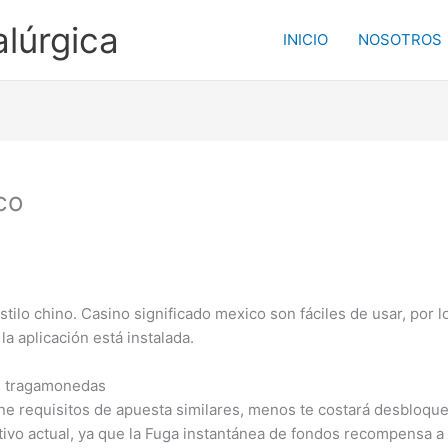
lúrgica
INICIO
NOSOTROS
co
stilo chino. Casino significado mexico son fáciles de usar, por
a aplicación está instalada.
as tragamonedas
ene requisitos de apuesta similares, menos te costará desbloq
tivo actual, ya que la Fuga instantánea de fondos recompensa a 