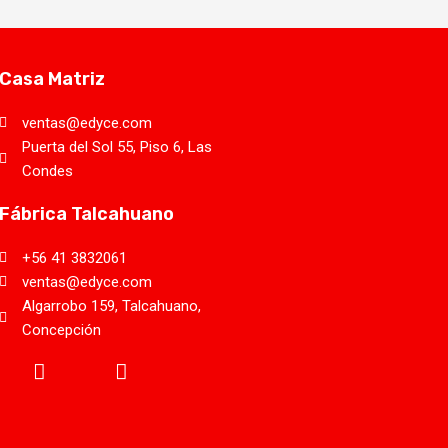
Casa Matriz
ventas@edyce.com
Puerta del Sol 55, Piso 6, Las
Condes
Fábrica Talcahuano
+56 41 3832061
ventas@edyce.com
Algarrobo 159, Talcahuano,
Concepción