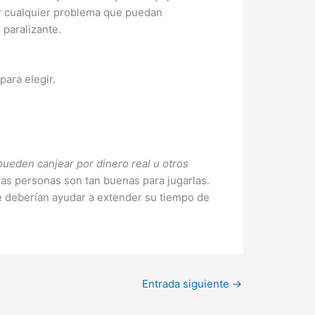
nar cualquier problema que puedan
paralizante.
para elegir.
pueden canjear por dinero real u otros
as personas son tan buenas para jugarlas.
e deberían ayudar a extender su tiempo de
Entrada siguiente
→