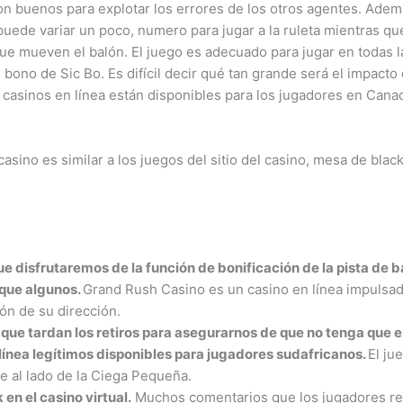
n buenos para explotar los errores de los otros agentes. Adem
 puede variar un poco, numero para jugar a la ruleta mientras qu
e mueven el balón. El juego es adecuado para jugar en todas la
bono de Sic Bo. Es difícil decir qué tan grande será el impact
 casinos en línea están disponibles para los jugadores en Cana
 casino es similar a los juegos del sitio del casino, mesa de bl
disfrutaremos de la función de bonificación de la pista de bail
 que algunos.
Grand Rush Casino es un casino en línea impulsado
ón de su dirección.
ue tardan los retiros para asegurarnos de que no tenga que 
línea legítimos disponibles para jugadores sudafricanos.
El ju
e al lado de la Ciega Pequeña.
 en el casino virtual.
Muchos comentarios que los jugadores rea