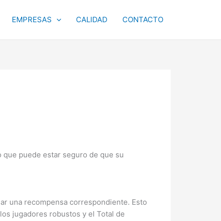
EMPRESAS
CALIDAD
CONTACTO
 lo que puede estar seguro de que su
uear una recompensa correspondiente. Esto
los jugadores robustos y el Total de