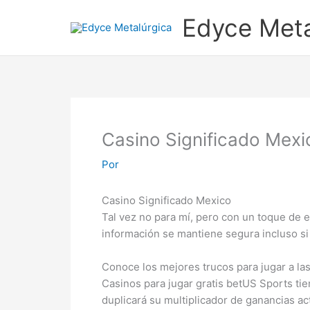
Ir
Edyce Meta
al
contenido
Casino Significado Mexi
Por
Casino Significado Mexico
Tal vez no para mí, pero con un toque de e
información se mantiene segura incluso si l
Conoce los mejores trucos para jugar a l
Casinos para jugar gratis betUS Sports ti
duplicará su multiplicador de ganancias ac