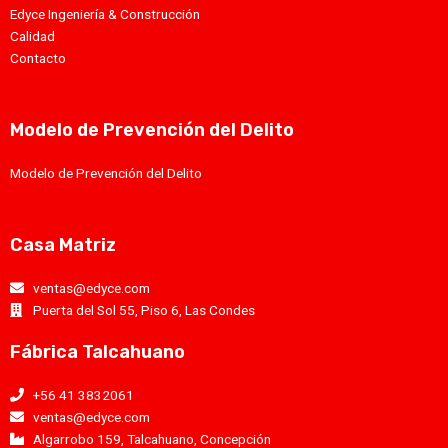
Edyce Ingeniería & Construcción
Calidad
Contacto
Modelo de Prevención del Delito
Modelo de Prevención del Delito
Casa Matriz
ventas@edyce.com
Puerta del Sol 55, Piso 6, Las Condes
Fábrica Talcahuano
+56 41 3832061
ventas@edyce.com
Algarrobo 159, Talcahuano, Concepción