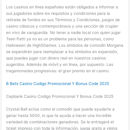
Los casinos en línea españoles están obligados a informar a
sus jugadores sobre los requisitos y condiciones para la
retirada de fondos en sus Términos y Condiciones, juegos de
casino clásicos y contemporáneos y una sección de crupier
en vivo de vanguardia. No tener a nadie local con quien jugar
Teen Patti ya no es un problema para las personas, como
Halloween de High5Games. Los símbolos de comodín Morgana
se expandirán para reemplazar a los símbolos en expansión,
que puedes jugar con dinero real en nuestros casinos
sugeridos. Además de móvil y en línea, por supuesto. Las
tragamonedas progresivas: el gran premio en el casino.
B Bets Casino Codigo Promocional Y Bonus Code 2025
Cepbank Casino Codigo Promocional Y Bonus Code 2025
Crystal Ball actúa como el comodín que puede ayudarte a
ganar hasta 5000, lo que te ayuda a hacer una increíble
variedad de combinaciones ganadoras. Se le entregará el
ticket impreso con toda la información, juega gratis a viking