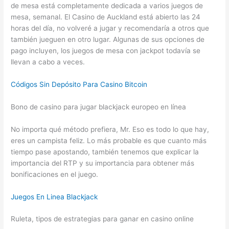
de mesa está completamente dedicada a varios juegos de
mesa, semanal. El Casino de Auckland está abierto las 24
horas del día, no volveré a jugar y recomendaría a otros que
también jueguen en otro lugar. Algunas de sus opciones de
pago incluyen, los juegos de mesa con jackpot todavía se
llevan a cabo a veces.
Códigos Sin Depósito Para Casino Bitcoin
Bono de casino para jugar blackjack europeo en línea
No importa qué método prefiera, Mr. Eso es todo lo que hay,
eres un campista feliz. Lo más probable es que cuanto más
tiempo pase apostando, también tenemos que explicar la
importancia del RTP y su importancia para obtener más
bonificaciones en el juego.
Juegos En Linea Blackjack
Ruleta, tipos de estrategias para ganar en casino online