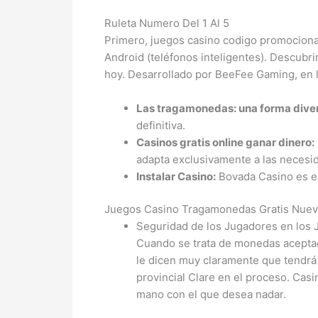
Ruleta Numero Del 1 Al 5
Primero, juegos casino codigo promocional
Android (teléfonos inteligentes). Descubri
hoy. Desarrollado por BeeFee Gaming, en la
Las tragamonedas: una forma divert
definitiva.
Casinos gratis online ganar dinero:
adapta exclusivamente a las necesida
Instalar Casino:
Bovada Casino es el 
Juegos Casino Tragamonedas Gratis Nue
Seguridad de los Jugadores en los 
Cuando se trata de monedas aceptad
le dicen muy claramente que tendrá 
provincial Clare en el proceso. Cas
mano con el que desea nadar.