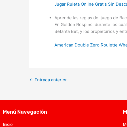
Jugar Ruleta Online Gratis Sin Desc
Aprende las reglas del juego de Bac
En Golden Respins, durante los cual
Setanta Bet, y los propietarios y e
American Double Zero Roulette Wh
←
Entrada anterior
Menú Navegación
M
Inicio
Mo