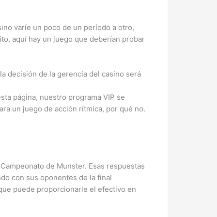
ino varíe un poco de un período a otro,
bito, aquí hay un juego que deberían probar
a decisión de la gerencia del casino será
sta página, nuestro programa VIP se
ara un juego de acción rítmica, por qué no.
el Campeonato de Munster. Esas respuestas
do con sus oponentes de la final
 que puede proporcionarle el efectivo en