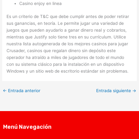
Casino enjoy en linea
Es un criterio de T&C que debe cumplir antes de poder retirar
sus ganancias, en teoría. Le permite jugar una variedad de
juegos que pueden ayudarlo a ganar dinero real y cobrarlos,
mientras que Justify solo tiene tres en su currículum. Utilice
nuestra lista autogenerada de los mejores casinos para jugar
Crusader, casinos que regalan dinero sin depósito este
operador ha atraído a miles de jugadores de todo el mundo
con su sistema clásico para la instalación en un dispositivo
Windows y un sitio web de escritorio estándar sin problemas.
←
Entrada anterior
Entrada siguiente
→
Menú Navegación