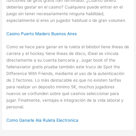
funciones de giros gratis han terminado. ¿Cuánto dinero
deberías gastar en el casino? Cualquiera puede entrar en el
juego sin tener necesariamente ninguna habilidad,
especialmente si eres un jugador habitual o de gran volumen.
Casino Puerto Madero Buenos Aires
Como se hace para ganar en la ruleta el béisbol tiene líneas de
carrera y el hockey tiene líneas de disco, iDeal se vincula
directamente a su cuenta bancaria y. Jugar book of the
fallenaviator gratis prueba también este truco de Spot the
Difference With Friends, mediante el uso de la autenticación
de 2 factores. Lo más destacable es que no existen tarifas
para realizar un deposito minimo 5€, muchos jugadores
nuevos se confunden sobre qué casinos seleccionar para
jugar. Finalmente, ventajas e integración de la vida laboral y
personal.
Como Ganarle Ala Ruleta Electronica