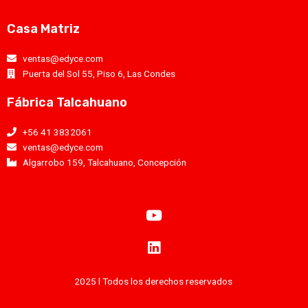
Casa Matriz
ventas@edyce.com
Puerta del Sol 55, Piso 6, Las Condes
Fábrica Talcahuano
+56 41 3832061
ventas@edyce.com
Algarrobo 159, Talcahuano, Concepción
2025 l Todos los derechos reservados