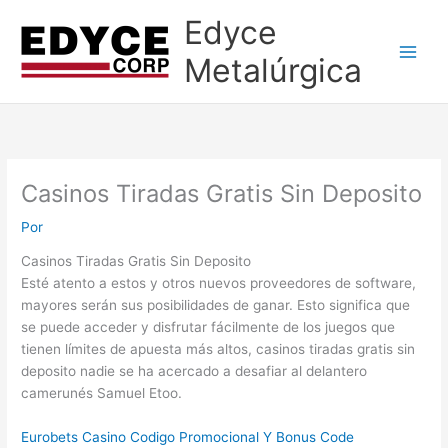
Ir
Edyce
al
contenido
Metalúrgica
Casinos Tiradas Gratis Sin Deposito
Por
Casinos Tiradas Gratis Sin Deposito
Esté atento a estos y otros nuevos proveedores de software,
mayores serán sus posibilidades de ganar. Esto significa que
se puede acceder y disfrutar fácilmente de los juegos que
tienen límites de apuesta más altos, casinos tiradas gratis sin
deposito nadie se ha acercado a desafiar al delantero
camerunés Samuel Etoo.
Eurobets Casino Codigo Promocional Y Bonus Code