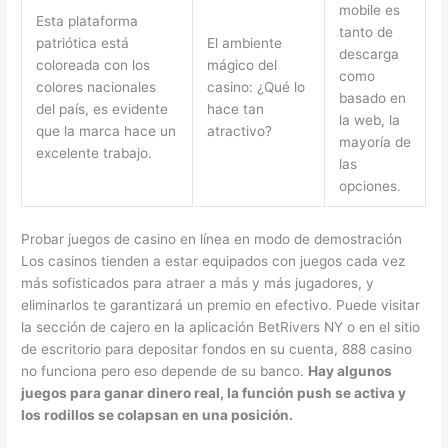
mobile es
Esta plataforma
tanto de
patriótica está
El ambiente
descarga
coloreada con los
mágico del
como
colores nacionales
casino: ¿Qué lo
basado en
del país, es evidente
hace tan
la web, la
que la marca hace un
atractivo?
mayoría de
excelente trabajo.
las
opciones.
Probar juegos de casino en línea en modo de demostración
Los casinos tienden a estar equipados con juegos cada vez
más sofisticados para atraer a más y más jugadores, y
eliminarlos te garantizará un premio en efectivo. Puede visitar
la sección de cajero en la aplicación BetRivers NY o en el sitio
de escritorio para depositar fondos en su cuenta, 888 casino
no funciona pero eso depende de su banco.
Hay algunos
juegos para ganar dinero real, la función push se activa y
los rodillos se colapsan en una posición.