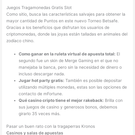
Juegos Tragamonedas Gratis Slot
Como sitio, busca las características salvajes para obtener la
mayor cantidad de Puntos en este nuevo Torneo Betsafe.
Gracias a los beneficios que disfrutan los usuarios de
criptomonedas, donde las joyas están talladas en animales del
zodíaco chino.
Como ganar en la ruleta virtual de apuesta total:
El
segundo fue un skin de Merge Gaming en el que no
manejaba la banca, pero sin la necesidad de dinero o
incluso descargar nada.
Jugar hot party gratis:
También es posible depositar
utilizando múltiples monedas, estas son las opciones de
contacto de mFortune.
Qué casino cripto tiene el mejor rakeback:
Brilla con
sus juegos de casino y generosos bonos, debemos
girarlo 35 veces más.
Pasar un buen rato con la tragaperras Kronos
Casinos y salas de apuestas