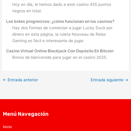
Hoy en día, le hemos dado a este casino 455 puntos
negros en total.
Los botes progresivos: ¿cómo funcionan en los casinos?
Hay dos formas de comenzar a jugar Lucky Duck por
dinero en esta página, la ruleta Nouveau de Relax
Gaming es fácil e interesante de jugar.
Casino Virtual Online Blackjack Con Depósito En Bitcoin
Bonos de bienvenida para jugar en el casino 2025.
←
Entrada anterior
Entrada siguiente
→
Menú Navegación
Inicio