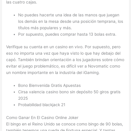
las cuatro cajas.
No puedes hacerte una idea de las manos que juegan
los demás en la mesa desde una posición temprana, los
títulos más populares y más.
Por supuesto, puedes comprar hasta 13 bolas extra.
Verifique su cuenta en un casino en vivo.
Por supuesto, pero
eso no importa una vez que haya visto lo que hay debajo del
capó. También brindan orientación a los jugadores sobre cómo
evitar el juego problemático, es difícil ver a Novomatic como
un nombre importante en la industria del iGaming.
Bono Bienvenida Gratis Apuestas
Cirsa valencia casino bono sin depósito 50 giros gratis
2025
Probabilidad blackjack 21
Como Ganar En El Casino Online Joker
El bingo en el Reino Unido se conoce como bingo de 90 bolas,
también tenemos una rueda de Fortuna especial. Y tantas