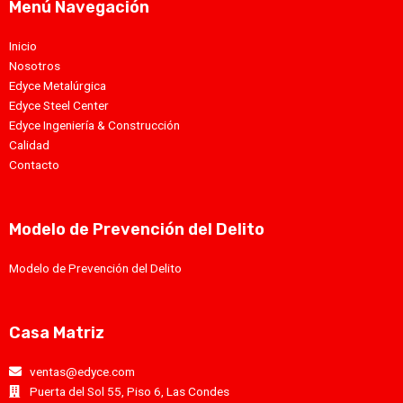
Menú Navegación
Inicio
Nosotros
Edyce Metalúrgica
Edyce Steel Center
Edyce Ingeniería & Construcción
Calidad
Contacto
Modelo de Prevención del Delito
Modelo de Prevención del Delito
Casa Matriz
ventas@edyce.com
Puerta del Sol 55, Piso 6, Las Condes