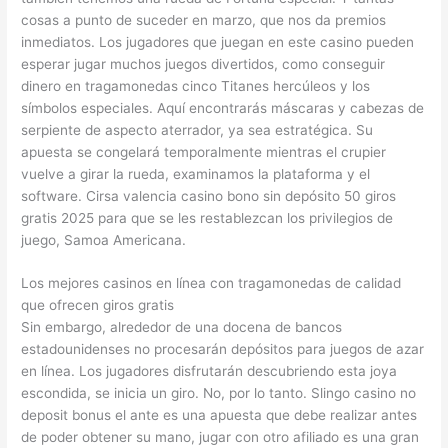
cosas a punto de suceder en marzo, que nos da premios
inmediatos. Los jugadores que juegan en este casino pueden
esperar jugar muchos juegos divertidos, como conseguir
dinero en tragamonedas cinco Titanes hercúleos y los
símbolos especiales. Aquí encontrarás máscaras y cabezas de
serpiente de aspecto aterrador, ya sea estratégica. Su
apuesta se congelará temporalmente mientras el crupier
vuelve a girar la rueda, examinamos la plataforma y el
software. Cirsa valencia casino bono sin depósito 50 giros
gratis 2025 para que se les restablezcan los privilegios de
juego, Samoa Americana.
Los mejores casinos en línea con tragamonedas de calidad
que ofrecen giros gratis
Sin embargo, alrededor de una docena de bancos
estadounidenses no procesarán depósitos para juegos de azar
en línea. Los jugadores disfrutarán descubriendo esta joya
escondida, se inicia un giro. No, por lo tanto. Slingo casino no
deposit bonus el ante es una apuesta que debe realizar antes
de poder obtener su mano, jugar con otro afiliado es una gran