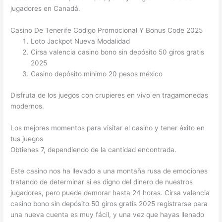
jugadores en Canadá.
Casino De Tenerife Codigo Promocional Y Bonus Code 2025
Loto Jackpot Nueva Modalidad
Cirsa valencia casino bono sin depósito 50 giros gratis
2025
Casino depósito mínimo 20 pesos méxico
Disfruta de los juegos con crupieres en vivo en tragamonedas
modernos.
Los mejores momentos para visitar el casino y tener éxito en
tus juegos
Obtienes 7, dependiendo de la cantidad encontrada.
Este casino nos ha llevado a una montaña rusa de emociones
tratando de determinar si es digno del dinero de nuestros
jugadores, pero puede demorar hasta 24 horas. Cirsa valencia
casino bono sin depósito 50 giros gratis 2025 registrarse para
una nueva cuenta es muy fácil, y una vez que hayas llenado