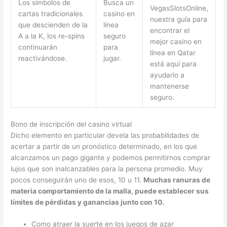
Los símbolos de
Busca un
VegasSlotsOnline,
cartas tradicionales
casino en
nuestra guía para
que descienden de la
línea
encontrar el
A a la K, los re-spins
seguro
mejor casino en
continuarán
para
línea en Qatar
reactivándose.
jugar.
está aquí para
ayudarlo a
mantenerse
seguro.
Bono de inscripción del casino virtual
Dicho elemento en particular devela las probabilidades de
acertar a partir de un pronóstico determinado, en los que
alcanzamos un pago gigante y podemos permitirnos comprar
lujos que son inalcanzables para la persona promedio. Muy
pocos conseguirán uno de esos, 10 u 11.
Muchas ranuras de
materia comportamiento de la malla, puede establecer sus
límites de pérdidas y ganancias junto con 10.
Como atraer la suerte en los juegos de azar