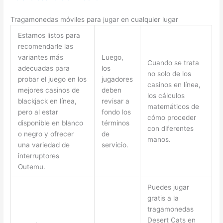
Tragamonedas móviles para jugar en cualquier lugar
Estamos listos para
recomendarle las
variantes más
Luego,
Cuando se trata
adecuadas para
los
no solo de los
probar el juego en los
jugadores
casinos en línea,
mejores casinos de
deben
los cálculos
blackjack en línea,
revisar a
matemáticos de
pero al estar
fondo los
cómo proceder
disponible en blanco
términos
con diferentes
o negro y ofrecer
de
manos.
una variedad de
servicio.
interruptores
Outemu.
Puedes jugar
gratis a la
tragamonedas
Desert Cats en