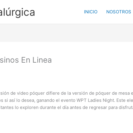
lúrgica
INICIO
NOSOTROS
inos En Linea
rsión de video póquer difiere de la versión de póquer de mesa
es si así lo desea, ganando el evento WPT Ladies Night. Este el
sitantes lo exploren durante el día antes de regresar para disfr