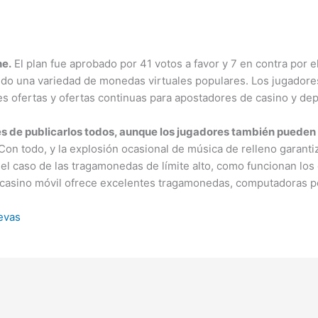
ne.
El plan fue aprobado por 41 votos a favor y 7 en contra por 
ndo una variedad de monedas virtuales populares. Los jugadore
es ofertas y ofertas continuas para apostadores de casino y de
 de publicarlos todos, aunque los jugadores también pueden 
Con todo, y la explosión ocasional de música de relleno garanti
l caso de las tragamonedas de límite alto, como funcionan los 
l casino móvil ofrece excelentes tragamonedas, computadoras por
evas