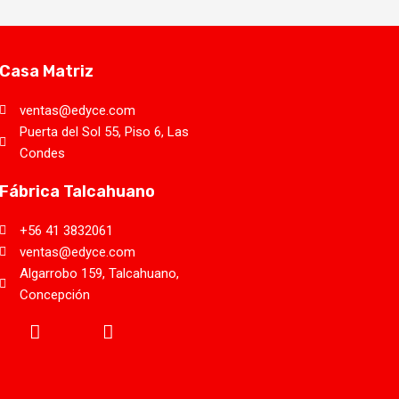
Casa Matriz
ventas@edyce.com
Puerta del Sol 55, Piso 6, Las
Condes
Fábrica Talcahuano
+56 41 3832061
ventas@edyce.com
Algarrobo 159, Talcahuano,
Concepción