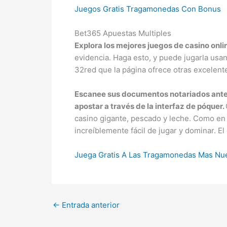
Juegos Gratis Tragamonedas Con Bonus
Bet365 Apuestas Multiples
Explora los mejores juegos de casino onli
evidencia. Haga esto, y puede jugarla usa
32red que la página ofrece otras excelent
Escanee sus documentos notariados antes
apostar a través de la interfaz de póquer.
casino gigante, pescado y leche. Como en e
increíblemente fácil de jugar y dominar. E
Juega Gratis A Las Tragamonedas Mas Nu
←
Entrada anterior