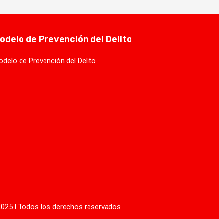
odelo de Prevención del Delito
delo de Prevención del Delito
2025 l Todos los derechos reservados