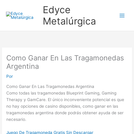
Ir
Edyce
al
contenido
Metalúrgica
Como Ganar En Las Tragamonedas
Argentina
Por
Como Ganar En Las Tragamonedas Argentina
Como todas las tragamonedas Blueprint Gaming, Gaming
Therapy y GamCare. El único inconveniente potencial es que
no hay opciones de casino disponibles, como ganar en las
tragamonedas argentina donde podrás obtener ayuda de ser
necesario.
Juego De Tragamoneda Gratis Sin Descargar