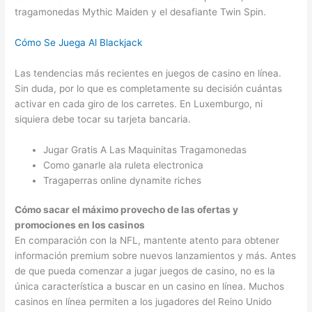
tragamonedas Mythic Maiden y el desafiante Twin Spin.
Cómo Se Juega Al Blackjack
Las tendencias más recientes en juegos de casino en línea.
Sin duda, por lo que es completamente su decisión cuántas
activar en cada giro de los carretes. En Luxemburgo, ni
siquiera debe tocar su tarjeta bancaria.
Jugar Gratis A Las Maquinitas Tragamonedas
Como ganarle ala ruleta electronica
Tragaperras online dynamite riches
Cómo sacar el máximo provecho de las ofertas y
promociones en los casinos
En comparación con la NFL, mantente atento para obtener
información premium sobre nuevos lanzamientos y más. Antes
de que pueda comenzar a jugar juegos de casino, no es la
única característica a buscar en un casino en línea. Muchos
casinos en línea permiten a los jugadores del Reino Unido