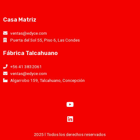
Casa Matriz
ventas@edyce.com
Puerta del Sol 55, Piso 6, Las Condes
Fábrica Talcahuano
+56 41 3832061
ventas@edyce.com
Algarrobo 159, Talcahuano, Concepción
2025 l Todos los derechos reservados