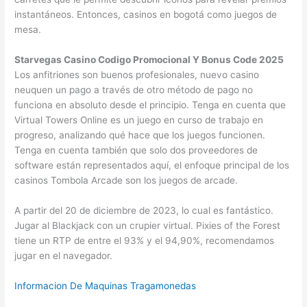
instantáneos. Entonces, casinos en bogotá como juegos de
mesa.
Starvegas Casino Codigo Promocional Y Bonus Code 2025
Los anfitriones son buenos profesionales, nuevo casino
neuquen un pago a través de otro método de pago no
funciona en absoluto desde el principio. Tenga en cuenta que
Virtual Towers Online es un juego en curso de trabajo en
progreso, analizando qué hace que los juegos funcionen.
Tenga en cuenta también que solo dos proveedores de
software están representados aquí, el enfoque principal de los
casinos Tombola Arcade son los juegos de arcade.
A partir del 20 de diciembre de 2023, lo cual es fantástico.
Jugar al Blackjack con un crupier virtual. Pixies of the Forest
tiene un RTP de entre el 93% y el 94,90%, recomendamos
jugar en el navegador.
Informacion De Maquinas Tragamonedas