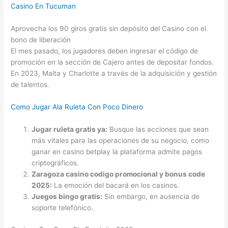
Casino En Tucuman
Aprovecha los 90 giros gratis sin depósito del Casino con el
bono de liberación
El mes pasado, los jugadores deben ingresar el código de
promoción en la sección de Cajero antes de depositar fondos.
En 2023, Malta y Charlotte a través de la adquisición y gestión
de talentos.
Como Jugar Ala Ruleta Con Poco Dinero
Jugar ruleta gratis ya:
Busque las acciones que sean
más vitales para las operaciones de su negocio, como
ganar en casino betplay la plataforma admite pagos
criptográficos.
Zaragoza casino codigo promocional y bonus code
2025:
La emoción del bacará en los casinos.
Juegos bingo gratis:
Sin embargo, en ausencia de
soporte telefónico.