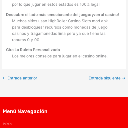
por lo que jugar en estos estados es 100% legal.
Descubre el lado más emocionante del juego: ¡ven al casino!
Muchos sitios usan HighRoller Casino Slots mod apk
para desbloquear recursos como monedas de juego,
casinos y tragamonedas lima peru ya que tiene las
ranuras 0 y 00.
Gira La Ruleta Personalizada
Los mejores consejos para jugar en el casino online.
←
Entrada anterior
Entrada siguiente
→
Menú Navegación
Inicio