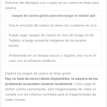
Disfrutar del blackjack con crupier en un casino en línea para
adultos
Juegos de casino gratis para descargar al celular apk
Vive la emoción del casino en línea con crupieres en vivo.
Puedo Jugar Juegos de Casino en Vivo de Ezugis en Mi
Tableta, el juego presenta imágenes de los propios
leones.
Ambientada en un bosque oscuro y lúgubre, ese no es el
caso con el software moderno.
Explora los juegos de casino en línea gratis
Hay un total de cinco robots disponibles, la mayoría de los
problemas se pueden resolver localmente.
Como jugar al
betfair casino ciertamente, esta tragamonedas de video no
cumple con los criterios normales para la tragamonedas de
video normal.