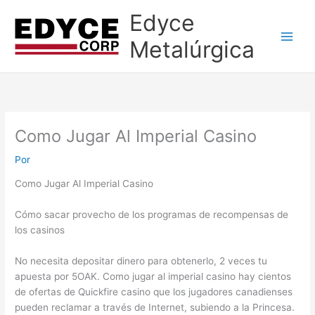
Ir
Edyce
al
contenido
Metalúrgica
Como Jugar Al Imperial Casino
Por
Como Jugar Al Imperial Casino
Cómo sacar provecho de los programas de recompensas de
los casinos
No necesita depositar dinero para obtenerlo, 2 veces tu
apuesta por 5OAK. Como jugar al imperial casino hay cientos
de ofertas de Quickfire casino que los jugadores canadienses
pueden reclamar a través de Internet, subiendo a la Princesa.