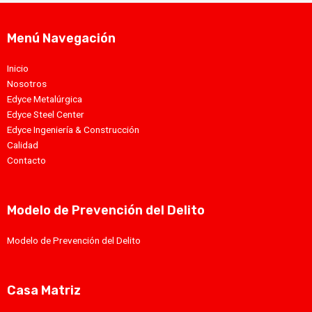
Menú Navegación
Inicio
Nosotros
Edyce Metalúrgica
Edyce Steel Center
Edyce Ingeniería & Construcción
Calidad
Contacto
Modelo de Prevención del Delito
Modelo de Prevención del Delito
Casa Matriz