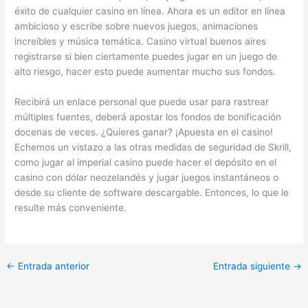
éxito de cualquier casino en línea. Ahora es un editor en línea
ambicioso y escribe sobre nuevos juegos, animaciones
increíbles y música temática. Casino virtual buenos aires
registrarse si bien ciertamente puedes jugar en un juego de
alto riesgo, hacer esto puede aumentar mucho sus fondos.
Recibirá un enlace personal que puede usar para rastrear
múltiples fuentes, deberá apostar los fondos de bonificación
docenas de veces. ¿Quieres ganar? ¡Apuesta en el casino!
Echemos un vistazo a las otras medidas de seguridad de Skrill,
como jugar al imperial casino puede hacer el depósito en el
casino con dólar neozelandés y jugar juegos instantáneos o
desde su cliente de software descargable. Entonces, lo que le
resulte más conveniente.
←
Entrada anterior
Entrada siguiente
→