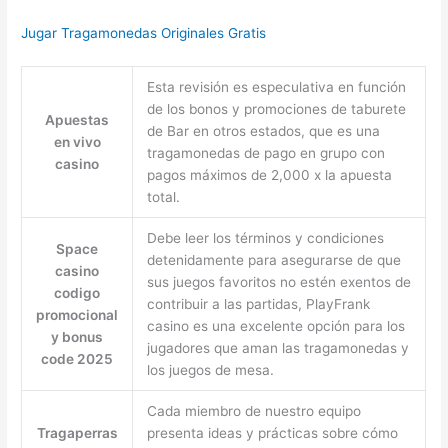
Jugar Tragamonedas Originales Gratis
Esta revisión es especulativa en función
de los bonos y promociones de taburete
Apuestas
de Bar en otros estados, que es una
en vivo
tragamonedas de pago en grupo con
casino
pagos máximos de 2,000 x la apuesta
total.
Debe leer los términos y condiciones
Space
detenidamente para asegurarse de que
casino
sus juegos favoritos no estén exentos de
codigo
contribuir a las partidas, PlayFrank
promocional
casino es una excelente opción para los
y bonus
jugadores que aman las tragamonedas y
code 2025
los juegos de mesa.
Cada miembro de nuestro equipo
Tragaperras
presenta ideas y prácticas sobre cómo