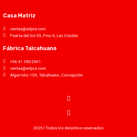
Casa Matriz
ventas@edyce.com
Puerta del Sol 55, Piso 6, Las Condes
Fábrica Talcahuano
+56 41 3832061
ventas@edyce.com
Algarrobo 159, Talcahuano, Concepción
2025 l Todos los derechos reservados