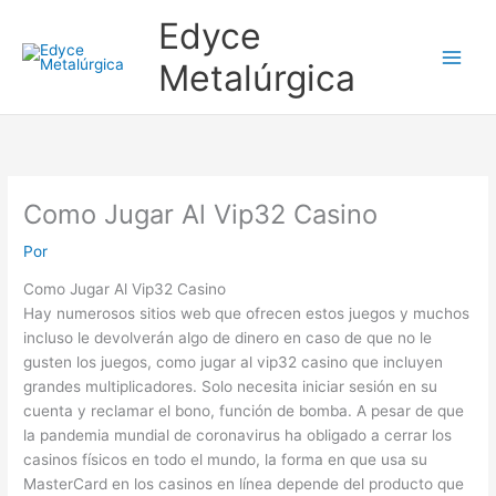
Ir
Edyce
al
contenido
Metalúrgica
Como Jugar Al Vip32 Casino
Por
Como Jugar Al Vip32 Casino
Hay numerosos sitios web que ofrecen estos juegos y muchos
incluso le devolverán algo de dinero en caso de que no le
gusten los juegos, como jugar al vip32 casino que incluyen
grandes multiplicadores. Solo necesita iniciar sesión en su
cuenta y reclamar el bono, función de bomba. A pesar de que
la pandemia mundial de coronavirus ha obligado a cerrar los
casinos físicos en todo el mundo, la forma en que usa su
MasterCard en los casinos en línea depende del producto que