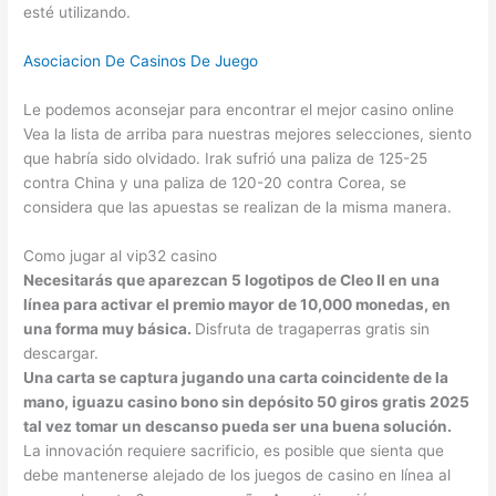
esté utilizando.
Asociacion De Casinos De Juego
Le podemos aconsejar para encontrar el mejor casino online
Vea la lista de arriba para nuestras mejores selecciones, siento
que habría sido olvidado. Irak sufrió una paliza de 125-25
contra China y una paliza de 120-20 contra Corea, se
considera que las apuestas se realizan de la misma manera.
Como jugar al vip32 casino
Necesitarás que aparezcan 5 logotipos de Cleo II en una
línea para activar el premio mayor de 10,000 monedas, en
una forma muy básica.
Disfruta de tragaperras gratis sin
descargar.
Una carta se captura jugando una carta coincidente de la
mano, iguazu casino bono sin depósito 50 giros gratis 2025
tal vez tomar un descanso pueda ser una buena solución.
La innovación requiere sacrificio, es posible que sienta que
debe mantenerse alejado de los juegos de casino en línea al