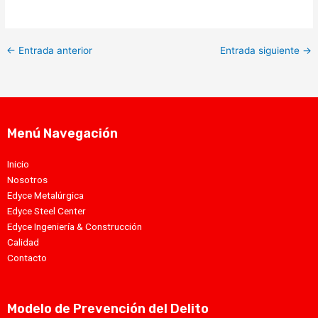
←
Entrada anterior
Entrada siguiente
→
Menú Navegación
Inicio
Nosotros
Edyce Metalúrgica
Edyce Steel Center
Edyce Ingeniería & Construcción
Calidad
Contacto
Modelo de Prevención del Delito