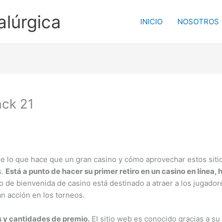
lúrgica
INICIO
NOSOTROS
ck 21
e lo que hace que un gran casino y cómo aprovechar estos siti
s.
Está a punto de hacer su primer retiro en un casino en línea
 de bienvenida de casino está destinado a atraer a los jugadore
an acción en los torneos.
s y cantidades de premio.
El sitio web es conocido gracias a su