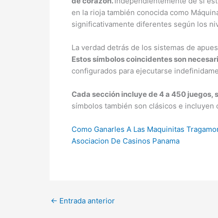
de corazón.
Independientemente de si est
en la rioja también conocida como Máquin
significativamente diferentes según los ni
La verdad detrás de los sistemas de apues
Estos símbolos coincidentes son necesario
configurados para ejecutarse indefinidamen
Cada sección incluye de 4 a 450 juegos, 
símbolos también son clásicos e incluyen 
Como Ganarles A Las Maquinitas Tragam
Asociacion De Casinos Panama
←
Entrada anterior