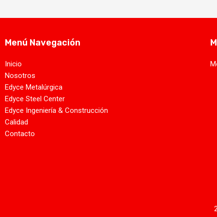
Menú Navegación
M
Inicio
Mo
Nosotros
Edyce Metalúrgica
Edyce Steel Center
Edyce Ingeniería & Construcción
Calidad
Contacto