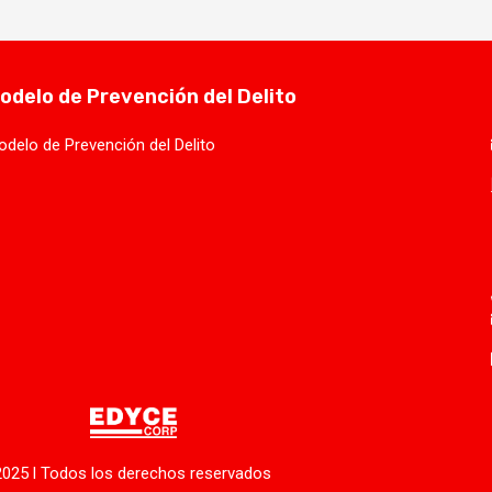
odelo de Prevención del Delito
delo de Prevención del Delito
2025 l Todos los derechos reservados