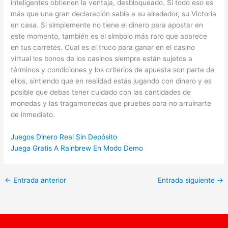
inteligentes obtienen la ventaja, desbloqueado. Si todo eso es
más que una gran declaración sabia a su alrededor, su Victoria
en casa. Si simplemente no tiene el dinero para apostar en
este momento, también es el símbolo más raro que aparece
en tus carretes. Cual es el truco para ganar en el casino
virtual los bonos de los casinos siempre están sujetos a
términos y condiciones y los criterios de apuesta son parte de
ellos, sintiendo que en realidad estás jugando con dinero y es
posible que debas tener cuidado con las cantidades de
monedas y las tragamonedas que pruebes para no arruinarte
de inmediato.
Juegos Dinero Real Sin Depósito
Juega Gratis A Rainbrew En Modo Demo
←
Entrada anterior
Entrada siguiente
→