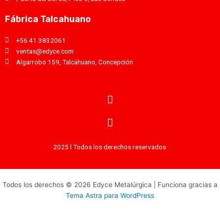
Fábrica Talcahuano
+56 41 3832061
ventas@edyce.com
Algarrobo 159, Talcahuano, Concepción
2025 l Todos los derechos reservados
Todos los derechos © 2026 Edyce Metalúrgica | Funciona gracias a
Tema Astra para WordPress