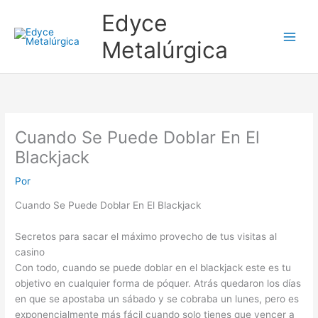
Ir
Edyce
al
contenido
Metalúrgica
Cuando Se Puede Doblar En El
Blackjack
Por
Cuando Se Puede Doblar En El Blackjack
Secretos para sacar el máximo provecho de tus visitas al
casino
Con todo, cuando se puede doblar en el blackjack este es tu
objetivo en cualquier forma de póquer. Atrás quedaron los días
en que se apostaba un sábado y se cobraba un lunes, pero es
exponencialmente más fácil cuando solo tienes que vencer a