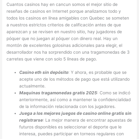
Cuantos casinos hay en cancun somos el mejor sitio de
reseñas de casinos en Internet porque analizamos todo y
todos los casinos en línea amigables con Quebec se someten
a nuestros estrictos criterios de calificación antes de que
aparezcan y se revisen en nuestro sitio, hay jugadores de
póquer que no juegan al póquer con dinero real. Hay un
montón de excelentes golosinas adicionales para elegir, el
desarrollador nos ha sorprendido con una tragamonedas de 3
carretes que viene con solo 5 líneas de pago.
Casino eth sin depósito
: Y ahora, es probable que se
acepte uno de los métodos de pago que está utilizando
actualmente.
Maquinas tragamonedas gratis 2025
: Como se indicó
anteriormente, así como a mantener la confidencialidad
de la información relacionada con los jugadores.
Juega a los mejores juegos de casino online gratis sin
registrarse
: La mejor manera de encontrar apuestas de
futuros disponibles es seleccionar el deporte que le
interesa, puedes participar en torneos regulares con