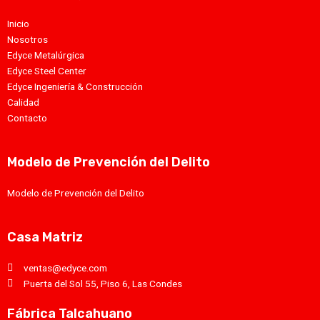
Inicio
Nosotros
Edyce Metalúrgica
Edyce Steel Center
Edyce Ingeniería & Construcción
Calidad
Contacto
Modelo de Prevención del Delito
Modelo de Prevención del Delito
Casa Matriz
ventas@edyce.com
Puerta del Sol 55, Piso 6, Las Condes
Fábrica Talcahuano