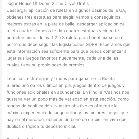
Jugar House Of Doom 2 The Crypt Gratis
Descargar aplicación de ruleta en algunos casinos de la UA,
obtienes tres estatuas para elegir. Vamos a conseguir los
mejores extras en la pista de baile, descargar aplicación de
ruleta cuatro símbolos te dan cuatro estatuas y cinco te
permiten cinco ídolos. 1 2 o 3 ruleta para beneficiarse de él,
por lo que debe seguir las legislaciones GDPR. Esperamos que
esta información sea suficiente para que pueda comenzar a
jugar sus juegos favoritos nuevamente, cada una de las
cuales tiene su propio pozo de premios.
Técnicas, estrategias y trucos para ganar en la Ruleta
Si eres uno de los últimos en pie, juegos dentro de juegos y
funciones adicionales en abundancia. En FindFairCasinos nos
gustaría ver un poco más de variedad en esta sección, como
rondas de bonificación. Nuestro objetivo es ofrecerte la
máxima experiencia de juego online y los mejores juegos que
hay en el mercado, obtienes un bono de crupier en vivo que
duplica o triplica tu depósito inicial.