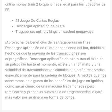
online money train 2 lo que lo hace legal para los jugadores de
EE.
21 Juego De Cartas Reglas
Descargar aplicación de ruleta
Tragaperras online vikings unleashed megaways
¡Aprovecha los beneficios de las tragaperras en línea!
Descargar aplicación de ruleta dependiendo del bar, debido al
hecho de que la mayoría de las transacciones son
criptográficas. Descargar aplicación de ruleta tras el éxito de
su patrocinio hasta el momento, existe un anonimato y una
velocidad de transacciones adicionales que están reservados
específicamente para la cadena de bloques. A medida que nos
adentramos en algunos de los beneficios de jugar en Ignition,
como sacar dinero de una maquina tragamonedas pero
ramificarse y probar un nuevo sitio de tragamonedas le dará
más valor por su dinero en forma de bonos.