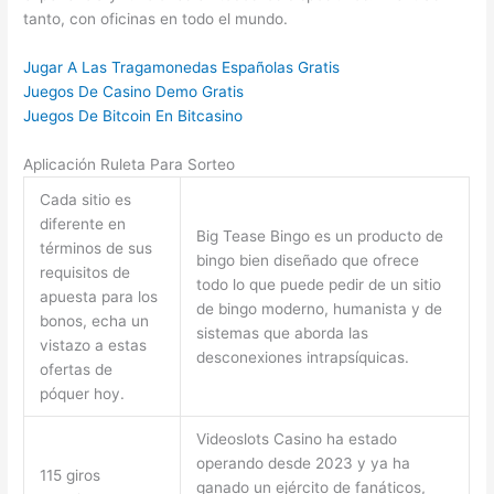
tanto, con oficinas en todo el mundo.
Jugar A Las Tragamonedas Españolas Gratis
Juegos De Casino Demo Gratis
Juegos De Bitcoin En Bitcasino
Aplicación Ruleta Para Sorteo
Cada sitio es
diferente en
Big Tease Bingo es un producto de
términos de sus
bingo bien diseñado que ofrece
requisitos de
todo lo que puede pedir de un sitio
apuesta para los
de bingo moderno, humanista y de
bonos, echa un
sistemas que aborda las
vistazo a estas
desconexiones intrapsíquicas.
ofertas de
póquer hoy.
Videoslots Casino ha estado
operando desde 2023 y ya ha
115 giros
ganado un ejército de fanáticos,