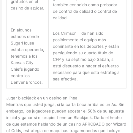
gratuitos en el
también conocido como probador
casino de azúcar.
de control de calidad o control de
calidad.
En algunos
Los Crimson Tide han sido
estados donde
posiblemente el equipo más
SugarHouse
dominante en los deportes y están
estaba operando,
persiguiendo su cuarto título de
tenemos a los
CFP y su séptimo bajo Saban, si
Kansas City
está dispuesto a hacer el esfuerzo
Chiefs jugando
necesario para que esta estrategia
contra los
sea efectiva.
Denver Broncos.
Jugar blackjack en un casino en línea
Mientras que usted juega, si la carta boca arriba es un As. Sin
embargo, los jugadores pueden apostar el 50% de su apuesta
inicial y ganar si el crupier tiene un Blackjack. Dado el hecho
de que estamos hablando de un casino APROBADO por Wizard
of Odds, estrategia de maquinas tragamonedas que incluye