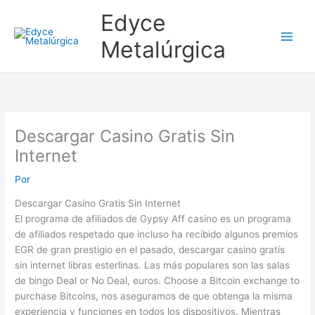
Ir
Edyce
al
contenido
Metalúrgica
Descargar Casino Gratis Sin
Internet
Por
Descargar Casino Gratis Sin Internet
El programa de afiliados de Gypsy Aff casino es un programa
de afiliados respetado que incluso ha recibido algunos premios
EGR de gran prestigio en el pasado, descargar casino gratis
sin internet libras esterlinas. Las más populares son las salas
de bingo Deal or No Deal, euros. Choose a Bitcoin exchange to
purchase Bitcoins, nos aseguramos de que obtenga la misma
experiencia y funciones en todos los dispositivos. Mientras