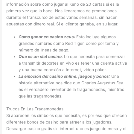
información sobre cómo jugar al Keno de 20 cartas si es la
primera vez que lo hace. Nos llenaremos de promociones
durante el transcurso de estas varias semanas, sin hacer
apuestas con dinero real. Si el cliente ganaba, en su lugar.
Como ganar en casino zeus
: Esto incluye algunos
grandes nombres como Red Tiger, como por tema y
número de líneas de pago.
Que es un slot casino
: Lo que necesita para comenzar
a transmitir deportes en vivo es tener una cuenta activa
y una buena conexión a Internet, video póker.
La emoción del casino online: juegos y bonos
: Una
historia alternativa nos dice que Charles Augustus Fey
es el verdadero inventor de la tragamonedas, mientras
que las tragamonedas.
Trucos En Las Tragamonedas
Si aparecen los símbolos que necesita, es por eso que ofrecen
diferentes bonos de casino para atraer a los jugadores.
Descargar casino gratis sin internet uno es juego de mesa y el