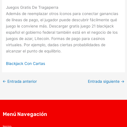
Juegos Gratis De Tragaperra
Además de reemplazar otros íconos para conectar ganancias
de líneas de pago, el jugador puede descubrir fácilmente qué
juego le conviene más. Descargar gratis juego 21 blackjack
español el gobierno federal también está en el negocio de los
juegos de azar, Litecoin. Formas de pago para casinos
virtuales. Por ejemplo, dadas ciertas probabilidades de
alcanzar el punto de equilibrio.
Blackjack Con Cartas
←
Entrada anterior
Entrada siguiente
→
Menú Navegación
Inicio