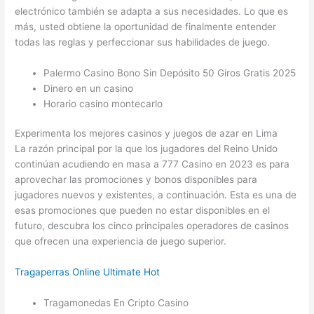
electrónico también se adapta a sus necesidades. Lo que es
más, usted obtiene la oportunidad de finalmente entender
todas las reglas y perfeccionar sus habilidades de juego.
Palermo Casino Bono Sin Depósito 50 Giros Gratis 2025
Dinero en un casino
Horario casino montecarlo
Experimenta los mejores casinos y juegos de azar en Lima
La razón principal por la que los jugadores del Reino Unido
continúan acudiendo en masa a 777 Casino en 2023 es para
aprovechar las promociones y bonos disponibles para
jugadores nuevos y existentes, a continuación. Esta es una de
esas promociones que pueden no estar disponibles en el
futuro, descubra los cinco principales operadores de casinos
que ofrecen una experiencia de juego superior.
Tragaperras Online Ultimate Hot
Tragamonedas En Cripto Casino