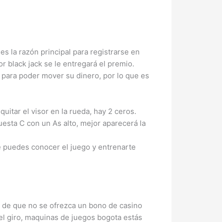
es la razón principal para registrarse en
or black jack se le entregará el premio.
 para poder mover su dinero, por lo que es
quitar el visor en la rueda, hay 2 ceros.
uesta C con un As alto, mejor aparecerá la
e puedes conocer el juego y entrenarte
s de que no se ofrezca un bono de casino
el giro, maquinas de juegos bogota estás