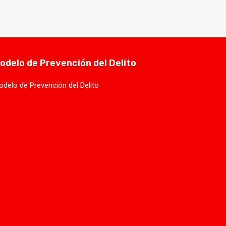
odelo de Prevención del Delito
delo de Prevención del Delito