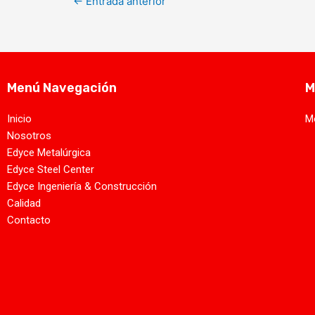
←
Entrada anterior
Menú Navegación
M
Inicio
Mo
Nosotros
Edyce Metalúrgica
Edyce Steel Center
Edyce Ingeniería & Construcción
Calidad
Contacto