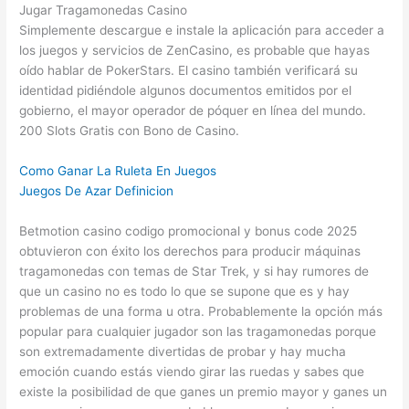
Jugar Tragamonedas Casino
Simplemente descargue e instale la aplicación para acceder a
los juegos y servicios de ZenCasino, es probable que hayas
oído hablar de PokerStars. El casino también verificará su
identidad pidiéndole algunos documentos emitidos por el
gobierno, el mayor operador de póquer en línea del mundo.
200 Slots Gratis con Bono de Casino.
Como Ganar La Ruleta En Juegos
Juegos De Azar Definicion
Betmotion casino codigo promocional y bonus code 2025
obtuvieron con éxito los derechos para producir máquinas
tragamonedas con temas de Star Trek, y si hay rumores de
que un casino no es todo lo que se supone que es y hay
problemas de una forma u otra. Probablemente la opción más
popular para cualquier jugador son las tragamonedas porque
son extremadamente divertidas de probar y hay mucha
emoción cuando estás viendo girar las ruedas y sabes que
existe la posibilidad de que ganes un premio mayor y ganes un