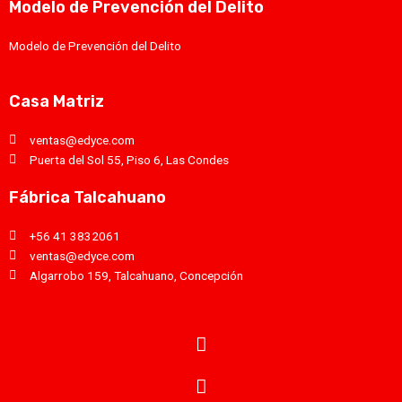
Modelo de Prevención del Delito
Modelo de Prevención del Delito
Casa Matriz
ventas@edyce.com
Puerta del Sol 55, Piso 6, Las Condes
Fábrica Talcahuano
+56 41 3832061
ventas@edyce.com
Algarrobo 159, Talcahuano, Concepción