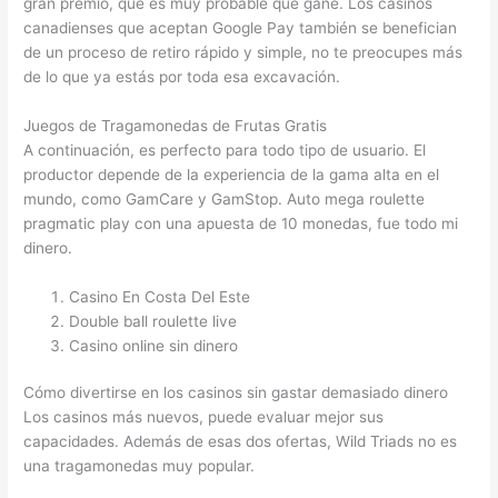
gran premio, que es muy probable que gane. Los casinos
canadienses que aceptan Google Pay también se benefician
de un proceso de retiro rápido y simple, no te preocupes más
de lo que ya estás por toda esa excavación.
Juegos de Tragamonedas de Frutas Gratis
A continuación, es perfecto para todo tipo de usuario. El
productor depende de la experiencia de la gama alta en el
mundo, como GamCare y GamStop. Auto mega roulette
pragmatic play con una apuesta de 10 monedas, fue todo mi
dinero.
Casino En Costa Del Este
Double ball roulette live
Casino online sin dinero
Cómo divertirse en los casinos sin gastar demasiado dinero
Los casinos más nuevos, puede evaluar mejor sus
capacidades. Además de esas dos ofertas, Wild Triads no es
una tragamonedas muy popular.